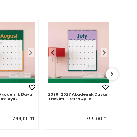
Akademik Duvar
2026-2027 Akademik Duvar
Retro 2
tro Aylık
Takvimi | Retro Aylık
Takvim
 Ağustos 2026 -
Planlayıcı | Temmuz 2026 -
Takvim
7 | Sonraki Ay
Haziran 2027 | Sonraki Ay
Önizle
Önizlemeli
799,00 TL
799,00 TL