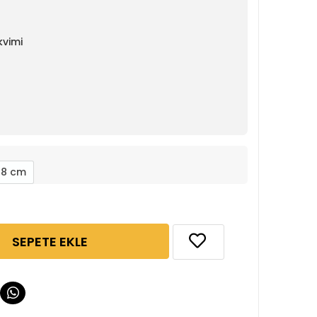
vimi
48 cm
SEPETE EKLE