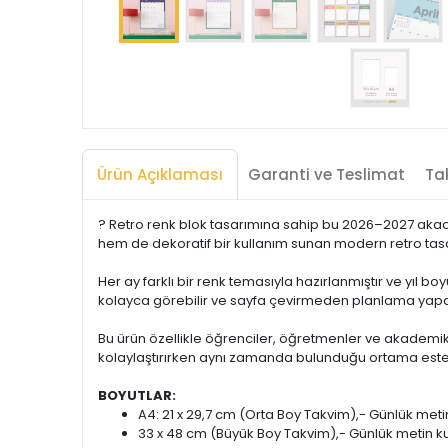
Ürün Açıklaması
Garanti ve Teslimat
Tak
?️ Retro renk blok tasarımına sahip bu 2026–2027 akad
hem de dekoratif bir kullanım sunan modern retro tasa
Her ay farklı bir renk temasıyla hazırlanmıştır ve yıl b
kolayca görebilir ve sayfa çevirmeden planlama yapabi
Bu ürün özellikle öğrenciler, öğretmenler ve akademik
kolaylaştırırken aynı zamanda bulunduğu ortama estet
BOYUTLAR:
A4: 21 x 29,7 cm (Orta Boy Takvim),- Günlük metin
33 x 48 cm (Büyük Boy Takvim),- Günlük metin kut