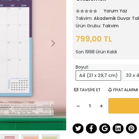
Yorum Yaz
Takvim:
Akademik Duvar Tak
Ürün Grubu:
Takvim
799,00 TL
Son
1998
Ürün Kaldı
Boyut:
A4 (21 x 29,7 cm)
33 x 
TAVSİYE ET
FİYAT ALARMI