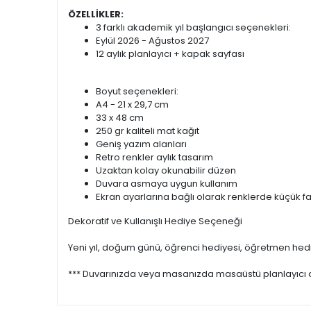
ÖZELLİKLER:
3 farklı akademik yıl başlangıcı seçenekleri:
Eylül 2026 - Ağustos 2027
12 aylık planlayıcı + kapak sayfası
Boyut seçenekleri:
A4 - 21 x 29,7 cm
33 x 48 cm
250 gr kaliteli mat kağıt
Geniş yazım alanları
Retro renkler aylık tasarım
Uzaktan kolay okunabilir düzen
Duvara asmaya uygun kullanım
Ekran ayarlarına bağlı olarak renklerde küçük farkl
Dekoratif ve Kullanışlı Hediye Seçeneği
Yeni yıl, doğum günü, öğrenci hediyesi, öğretmen hediyes
*** Duvarınızda veya masanızda masaüstü planlayıcı ola