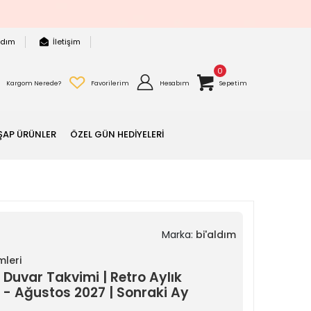
rdım
İletişim
0
Kargom Nerede?
Favorilerim
Hesabım
Sepetim
ŞAP ÜRÜNLER
ÖZEL GÜN HEDİYELERİ
Marka:
bi'aldım
mleri
uvar Takvimi | Retro Aylık
26 - Ağustos 2027 | Sonraki Ay