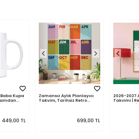
mli Baba Kupa
Zamansız Aylık Planlayıcı
2026-2027 
abamdan
Takvim, Tarihsiz Retro
Takvimi | Re
Duvar Takvimi
Planlayıcı |
Temmuz 202
Önizlemeli
449,00 TL
699,00 TL