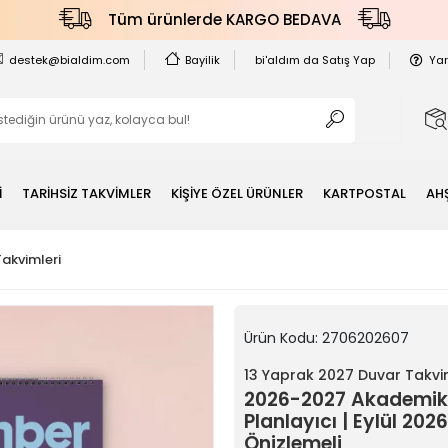
Tüm ürünlerde KARGO BEDAVA
destek@bialdim.com
Bayilik
bi'aldım da Satış Yap
Ya
İ
TARİHSİZ TAKVİMLER
KİŞİYE ÖZEL ÜRÜNLER
KARTPOSTAL
AH
Takvimleri
Ürün Kodu:
2706202607
13 Yaprak 2027 Duvar Takvi
2026-2027 Akademik D
Planlayıcı | Eylül 20
Önizlemeli