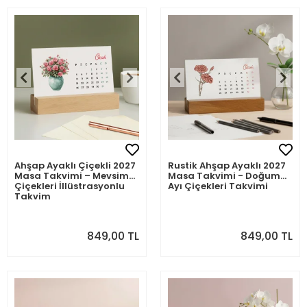
Ahşap Ayaklı Çiçekli 2027
Rustik Ahşap Ayaklı 2027
Masa Takvimi – Mevsim
Masa Takvimi - Doğum
Çiçekleri İllüstrasyonlu
Ayı Çiçekleri Takvimi
Takvim
849,00 TL
849,00 TL