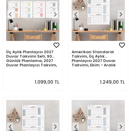
Üç Aylık Planlayıcı 2027
Amerikan Standardı
Duvar Takvimi Seti, 90
Takvim, Üç Aylık
Günlük Planlama, 2027
Planlayıcı 2027 Duvar
Duvar Planlayıcı Takvim,
Takvimi, Ekim - Aralık
Boho Renkler, 12 Hafta
2027, 90 Günlük
Planlayıcı Takvimi -
Planlama, Yılın Dördüncü
35x50cm
Çeyreği Takvimi, Gri
1.099,00 TL
1.249,00 TL
Takvim, Pazar Günü
Başlangıçlı Takvim -
70x100cm