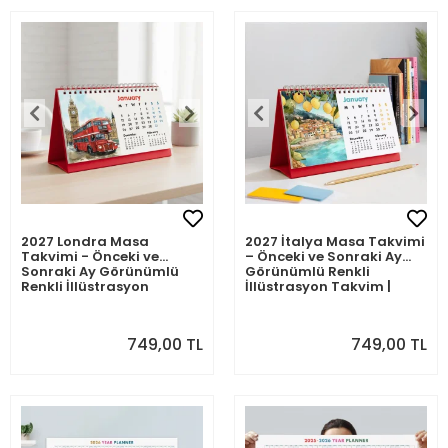
2027 Londra Masa
2027 İtalya Masa Takvimi
Takvimi - Önceki ve
– Önceki ve Sonraki Ay
Sonraki Ay Görünümlü
Görünümlü Renkli
Renkli İllüstrasyon
İllüstrasyon Takvim |
Takvim | Big Ben, London
Amalfi, Toskana, Roma,
Eye, Tower Bridge, River
Venedik Temalı
Thames Temalı
749,00 TL
749,00 TL