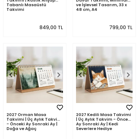
Takvimi | Rustik Ahşap
Duvar Takvimi, Minimal
Tabanlı Masaüstü
ve İşlevsel Tasarım, 33 x
Takvimi
48 cm, A4
849,00 TL
799,00 TL
2027 Orman Masa
2027 Kedili Masa Takvimi
Takvimi | Üç Aylık Takvim
| Üç Aylık Takvim - Önceki
- Önceki Ay Sonraki Ay |
Ay Sonraki Ay | Kedi
Doğa ve Ağaç
Severlere Hediye
İllüstrasyonları | Minimal
Ofis ve Ev Dekoru