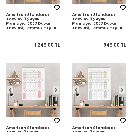
Amerikan Standardı
Amerikan Standardı
Takvim, Üç Aylık
Takvim, Üç Aylık
Planlayıcı 2027 Duvar
Planlayıcı 2027 Duvar
Takvimi, Temmuz - Eylül
Takvimi, Temmuz - Eylül
2027, 90 Günlük
2027, 90 Günlük
Planlama, Yılın Üçüncü
Planlama, Yılın Üçüncü
Çeyreği Takvimi, Pembe
Çeyreği Takvimi, Pembe
1.249,00 TL
949,00 TL
Takvim, Pazar Günü
Takvim, Pazar Günü
Başlangıçlı Takvim -
Başlangıçlı Takvim -
70x100cm
50x70cm
Amerikan Standardı
Amerikan Standardı