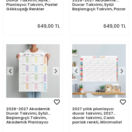
Duvar Takvimi, Aylık
2026-2027 Akademik
Planlayıcı Takvim, Pastel
Duvar Takvimi, Eylül
Gökkuşağı Renkler
Başlangıçlı Takvim, Pazar
Günü Başlangıçlı,
Akademik Planlayıcı
Takvim, Akademik Yılı
649,00 TL
649,00 TL
Takvimi, Sunday Start
2026-2027 Academic
Wall Calendar, Academic
Wall Planner, September
Start Calendar, United
2026-2027 Akademik
2027 yıllık planlayıcı
Duvar Takvimi, Eylül
duvar takvimi, 2027
Başlangıçlı Takvim,
duvar takvimi, Canlı
Akademik Planlayıcı
parlak renkli, Minimalist
Takvim, Akademik Yılı
Duvar Takvimi
Takvimi, 2026-2027