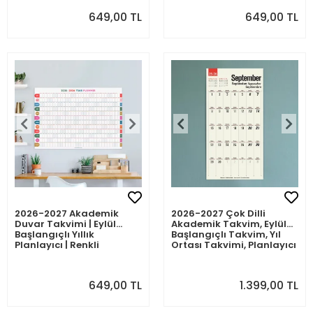
Academic Wall Calendar,
649,00 TL
649,00 TL
Academic Wall Planner
2026-2027 Akademik
2026-2027 Çok Dilli
Duvar Takvimi | Eylül
Akademik Takvim, Eylül
Başlangıçlı Yıllık
Başlangıçlı Takvim, Yıl
Planlayıcı | Renkli
Ortası Takvimi, Planlayıcı
Minimalist Duvar Planı |
Duvar Takvimi, İngilizce,
Okul ve Ofis için Büyük
Almanca, Fransızca,
Boy Takvim
İspanyolca Takvim, Eğitici
649,00 TL
1.399,00 TL
Takvim, Önceki ve
Sonraki Ay Takvim, 33x65
cm