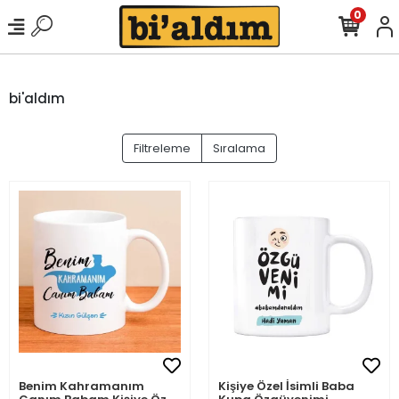
0
bi'aldım
Filtreleme
Sıralama
Benim Kahramanım
Kişiye Özel İsimli Baba