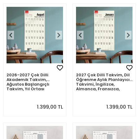
2026-2027 Çok Dilli
2027 Çok Dilli Takvim, Dil
Akademik Takvim,
Öğrenme Aylık Planlayıcı
Ağustos Başlangıçlı
Takvimi, İngilizce,
Takvim, Yıl Ortası
Almanca, Fransızca,
Takvimi, Planlayıcı Duvar
İspanyolca Takvim, Eğitici
Takvimi, İngilizce,
Takvim, Önceki ve
Almanca, Fransızca,
Sonraki Ay Takvim, 33x65
1.399,00 TL
1.399,00 TL
İspanyolca Takvim, Eğitici
cm (13x25.5 inç)
Takvim, Önceki ve
Sonraki Ay Takvim, 33x65
cm