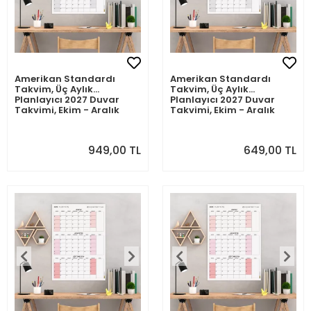
Amerikan Standardı
Amerikan Standardı
Takvim, Üç Aylık
Takvim, Üç Aylık
Planlayıcı 2027 Duvar
Planlayıcı 2027 Duvar
Takvimi, Ekim - Aralık
Takvimi, Ekim - Aralık
2027, 90 Günlük
2027, 90 Günlük
Planlama, Yılın Dördüncü
Planlama, Yılın Dördüncü
Çeyreği Takvimi, Gri
Çeyreği Takvimi, Gri
949,00 TL
649,00 TL
Takvim, Pazar Günü
Takvim, Pazar Günü
Başlangıçlı Takvim -
Başlangıçlı Takvim -
50x70cm
35x50cm