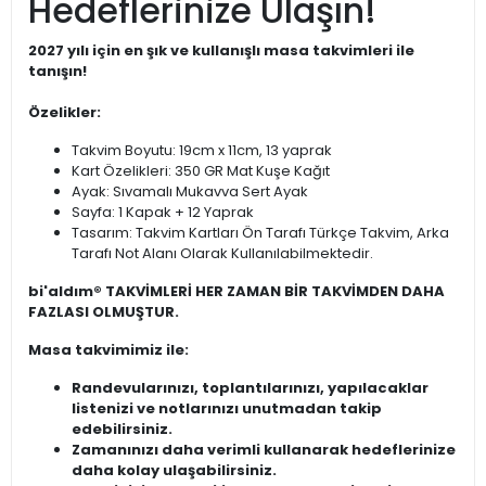
Hedeflerinize Ulaşın!
2027 yılı için en şık ve kullanışlı masa takvimleri ile
tanışın!
Özelikler:
Takvim Boyutu: 19cm x 11cm, 13 yaprak
Kart Özelikleri: 350 GR Mat Kuşe Kağıt
Ayak: Sıvamalı Mukavva Sert Ayak
Sayfa: 1 Kapak + 12 Yaprak
Tasarım: Takvim Kartları Ön Tarafı Türkçe Takvim, Arka
Tarafı Not Alanı Olarak Kullanılabilmektedir.
bi'aldım® TAKVİMLERİ HER ZAMAN BİR TAKVİMDEN DAHA
FAZLASI OLMUŞTUR.
Masa takvimimiz ile:
Randevularınızı, toplantılarınızı, yapılacaklar
listenizi ve notlarınızı unutmadan takip
edebilirsiniz.
Zamanınızı daha verimli kullanarak hedeflerinize
daha kolay ulaşabilirsiniz.