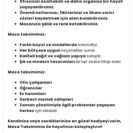
Stresinizi azaltabilir ve daha organize bir hayat
yaşayabilirsiniz.
Önemli notlarınızı, fikirlerinizi ve ilham verici
sözleri kaydetmek için alan bulabilirsiniz.
Masanıza şıklık ve renk katabilirsiniz.
Masa takvimimiz:
Farklı boyut ve modellerde
mevcuttur.
Her bütçeye uygun
seçenekler sunar.
Kaliteli kağıt ve sağlam yapıya
sahiptir.
Şık ve modern tasarımları
ile her zevke hitap eder.
Masa takvimimiz:
Ofis çalışanları
Öğrenciler
Ev hanımları
Serbest meslek sahipleri
Zaman yönetimiyle ilgili problemler yaşayan
herkes
için idealdir.
Kendinize veya sevdiklerinize en güzel hediyeyi verin,
Masa Takvimimiz ile hayatınızı kolaylaştırın!