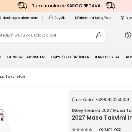
Tüm ürünlerde KARGO BEDAVA
destek@bialdim.com
Bayilik
bi'aldım da Satış Yap
Ya
İ
TARİHSİZ TAKVİMLER
KİŞİYE ÖZEL ÜRÜNLER
KARTPOSTAL
AH
a Takvimleri
Ürün Kodu:
75290620250109
Dikey Sıvama 2027 Masa Tak
2027 Masa Takvimi İng
Yorum Yaz