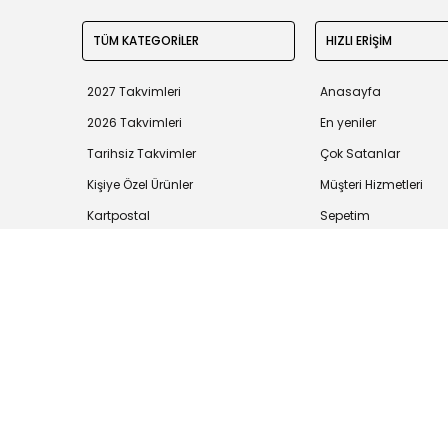
TÜM KATEGORİLER
HIZLI ERİŞİM
2027 Takvimleri
Anasayfa
2026 Takvimleri
En yeniler
Tarihsiz Takvimler
Çok Satanlar
Kişiye Özel Ürünler
Müşteri Hizmetleri
Kartpostal
Sepetim
Tüm bilgileriniz 256bit SSL Sertifikası ile korunmaktadır.
©