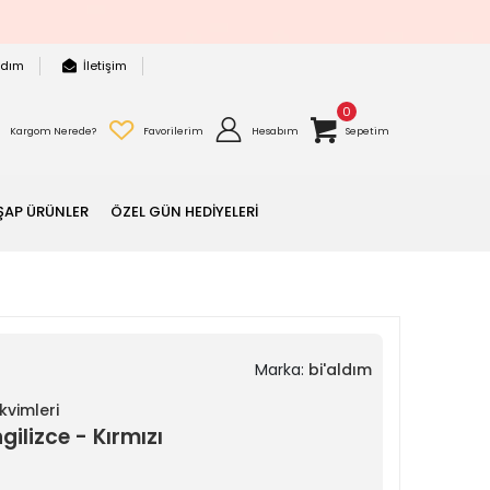
rdım
İletişim
0
Kargom Nerede?
Favorilerim
Hesabım
Sepetim
ŞAP ÜRÜNLER
ÖZEL GÜN HEDİYELERİ
Marka:
bi'aldım
vimleri
ilizce - Kırmızı