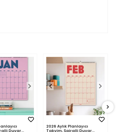
lanlayıcı
2026 Aylık Planlayıcı
Zamansı
ralli Duvar
Takvim, Spiralli Duvar
Takvim,