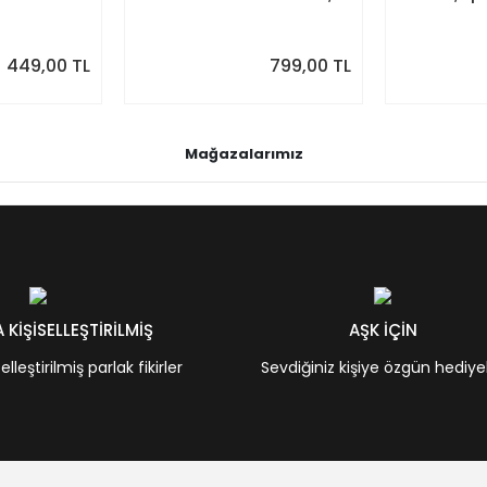
Spiralli Aylık Planlayıcı,
Takvimi, So
Sonraki Ay Önizlemeli
Önizlemeli
449,00 TL
799,00 TL
Mağazalarımız
KİŞİSELLEŞTİRİLMİŞ
AŞK İÇİN
leştirilmiş parlak fikirler
Sevdiğiniz kişiye özgün hediye