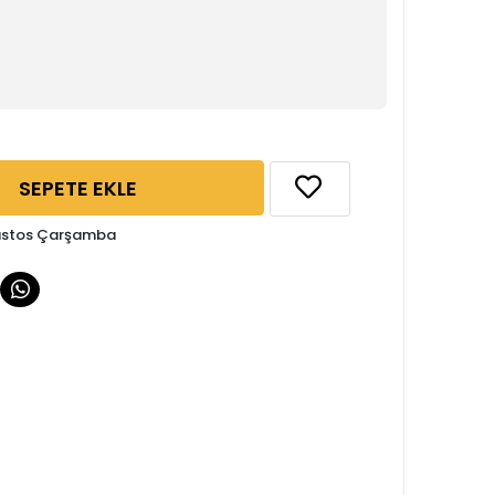
SEPETE EKLE
ğustos Çarşamba