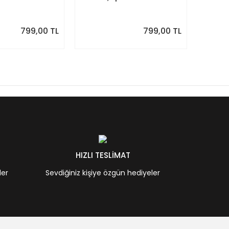
nraki Ay
Takvimi, Sonraki Ay
Duvar 
Önizlemeli
799,00 TL
799,00 TL
HIZLI TESLİMAT
ler
Sevdiğiniz kişiye özgün hediyeler