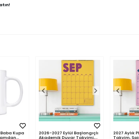
atın!
mli Baba Kupa
2026-2027 Eylül Başlangıçlı
2027 Aylık P
abamdan
Akademik Duvar Takvimi,
Takvim, Spi