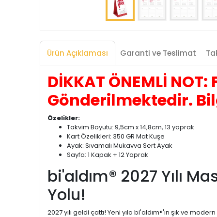
Ürün Açıklaması
Garanti ve Teslimat
Tak
DİKKAT ÖNEMLİ NOT: F
Gönderilmektedir. Bil
Özelikler:
Takvim Boyutu: 9,5cm x 14,8cm, 13 yaprak
Kart Özelikleri: 350 GR Mat Kuşe
Ayak: Sıvamalı Mukavva Sert Ayak
Sayfa: 1 Kapak + 12 Yaprak
bi'aldım® 2027 Yılı Ma
Yolu!
2027 yılı geldi çattı! Yeni yıla bi'aldım®'ın şık ve mod