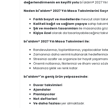
değerlendirmenin en keyifli yolu
bi'aldım® 2027 Yıl
Neden bi'aldım® 2027 Yılı Masa Takvimlerini Seçm
Farklı boyut ve modellerde
mevcut olan takvi
Kaliteli kağıt ve sağlam yapıya
sahip takviml
Şık ve modern tasarımları
ile masanızda göz 
Kişiye özel
olarak da tasarlayabileceğiniz takvim
bi'aldım® 2027 Yılı Masa Takvimleri ile:
Randevularınızı, toplantılarınızı, yapılacaklar list
Zamanınızı daha verimli kullanarak hedeflerinize
Stresinizi azaltır ve organize bir hayat yaşamanı
Önemli notlarınızı, fikirlerinizi ve ilham verici sö
Masanıza şıklık ve renk katar.
bi'aldım®'ın geniş ürün yelpazesinde:
Duvar takvimleri
Ajandalar
Planlayıcılar
Not defterleri
Ve daha fazlası
yer almaktadır.