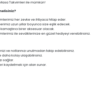
ı Masa Takvimleri ile mümkün!
elisiniz?
mlerimiz her zevke ve ihtiyaca hitap eder.
erimiz uzun yıllar boyunca size eşlik edecek.
kamaştırıcı birer aksesuar olacak.
lerimiz ile sevdiklerinize en güzel hediyeyi verebilirsiniz.
enizi ve notlarınızı unutmadan takip edebilirsiniz.
 daha kolay ulaşabilirsiniz.
zı sağlar.
zleri kaydetmek için alan sunar.