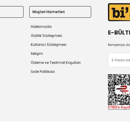
Müşteri Hizmetleri
Hakkımızda
E-BÜLT
Gizlilik Sözleşmesi
Kullanıcı Sözleşmesi
Kampanya, duy
İletişim
Ödeme ve Teslimat Koşulları
İade Politikası
 2026
Tüm Hakları Saklıdır