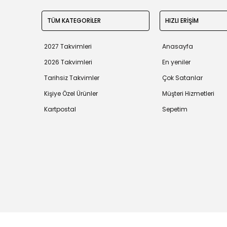
TÜM KATEGORİLER
HIZLI ERİŞİM
2027 Takvimleri
Anasayfa
2026 Takvimleri
En yeniler
Tarihsiz Takvimler
Çok Satanlar
Kişiye Özel Ürünler
Müşteri Hizmetleri
Kartpostal
Sepetim
Tüm bilgileriniz 256bit SSL Sertifikası ile korunmaktadır.
©