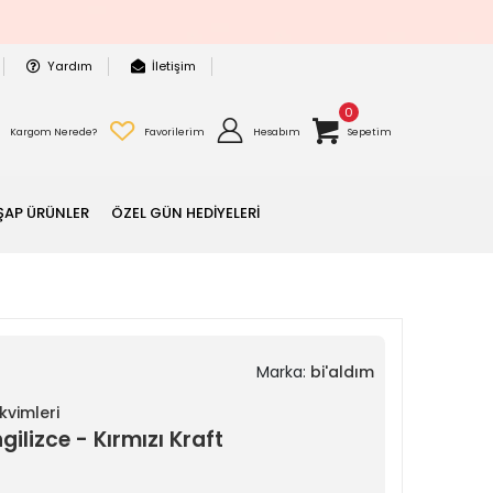
Yardım
İletişim
0
Kargom Nerede?
Favorilerim
Hesabım
Sepetim
ŞAP ÜRÜNLER
ÖZEL GÜN HEDİYELERİ
Marka:
bi'aldım
vimleri
ilizce - Kırmızı Kraft