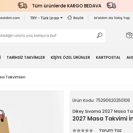
Tüm ürünlerde KARGO BEDAVA
TRY - Türk Lirası
bialdim.com
Bayilik
bi'aldım da Satış Yap
İ
TARİHSİZ TAKVİMLER
KİŞİYE ÖZEL ÜRÜNLER
KARTPOSTAL
AH
a Takvimleri
Ürün Kodu:
75290620250106
Dikey Sıvama 2027 Masa Tak
2027 Masa Takvimi İng
Yorum Yaz