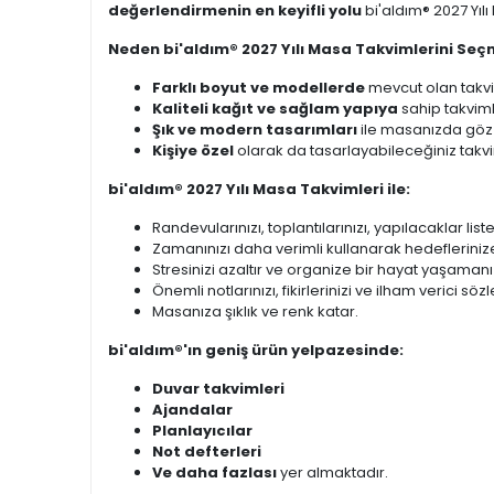
değerlendirmenin en keyifli yolu
bi'aldım® 2027 Yıl
Neden bi'aldım® 2027 Yılı Masa Takvimlerini Seçm
Farklı boyut ve modellerde
mevcut olan takvi
Kaliteli kağıt ve sağlam yapıya
sahip takviml
Şık ve modern tasarımları
ile masanızda göz 
Kişiye özel
olarak da tasarlayabileceğiniz takvim
bi'aldım® 2027 Yılı Masa Takvimleri ile:
Randevularınızı, toplantılarınızı, yapılacaklar list
Zamanınızı daha verimli kullanarak hedeflerinize
Stresinizi azaltır ve organize bir hayat yaşamanı
Önemli notlarınızı, fikirlerinizi ve ilham verici sö
Masanıza şıklık ve renk katar.
bi'aldım®'ın geniş ürün yelpazesinde:
Duvar takvimleri
Ajandalar
Planlayıcılar
Not defterleri
Ve daha fazlası
yer almaktadır.