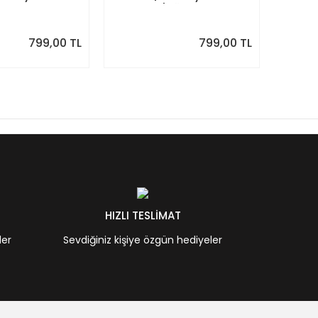
Eylül 2026 -
Planlayıcı | Ağustos 2026 -
Planlay
7 | Sonraki Ay
Temmuz 2027 | Sonraki Ay
Haziran
Önizlemeli
Önizle
799,00 TL
799,00 TL
HIZLI TESLİMAT
ler
Sevdiğiniz kişiye özgün hediyeler