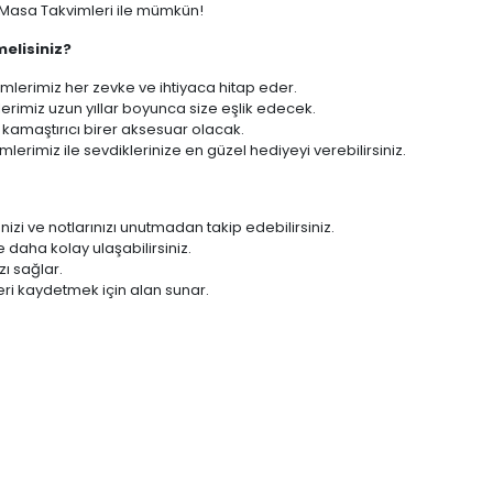
ı Masa Takvimleri ile mümkün!
elisiniz?
mlerimiz her zevke ve ihtiyaca hitap eder.
erimiz uzun yıllar boyunca size eşlik edecek.
kamaştırıcı birer aksesuar olacak.
lerimiz ile sevdiklerinize en güzel hediyeyi verebilirsiniz.
enizi ve notlarınızı unutmadan takip edebilirsiniz.
 daha kolay ulaşabilirsiniz.
zı sağlar.
zleri kaydetmek için alan sunar.