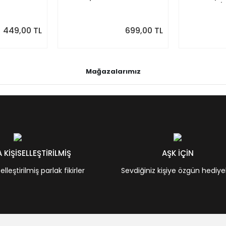
Duvar Takvimi
Planlayıcı | 
Ağustos 202
Önizlemeli
449,00 TL
699,00 TL
Mağazalarımız
KİŞİSELLEŞTİRİLMİŞ
AŞK İÇİN
leştirilmiş parlak fikirler
Sevdiğiniz kişiye özgün hediye