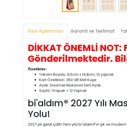
Ürün Açıklaması
Garanti ve Teslimat
Tak
DİKKAT ÖNEMLİ NOT: F
Gönderilmektedir. Bil
Özelikler:
Takvim Boyutu: 9,5cm x 14,8cm, 13 yaprak
Kart Özelikleri: 350 GR Mat Kuşe
Ayak: Sıvamalı Mukavva Sert Ayak
Sayfa: 1 Kapak + 12 Yaprak
bi'aldım® 2027 Yılı Ma
Yolu!
2027 yılı geldi çattı! Yeni yıla bi'aldım®'ın şık ve mod