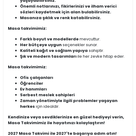
yaşayabilirsiniz.
Önemli notlarınızı, fikirlerinizi ve ilham verici
sözleri kaydetmek için alan bulabilirsiniz.
Masanıza şıklık ve renk katabilirsiniz.
Masa takvimimiz:
Farklı boyut ve modellerde
mevcuttur.
Her bütçeye uygun
seçenekler sunar.
Kaliteli kağıt ve sağlam yapıya
sahiptir.
Şık ve modern tasarımları
ile her zevke hitap eder.
Masa takvimimiz:
Ofis çalışanları
Öğrenciler
Ev hanımları
Serbest meslek sahipleri
Zaman yönetimiyle ilgili problemler yaşayan
herkes
için idealdir.
Kendinize veya sevdiklerinize en güzel hediyeyi verin,
Masa Takvimimiz ile hayatınızı kolaylaştırın!
2027 Masa Takvimi ile 2027'te başarıya adım atın!