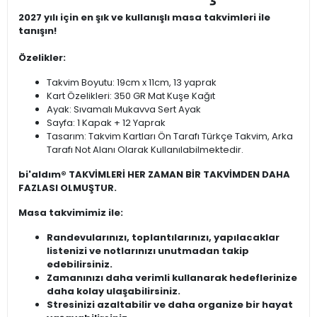
2027 yılı için en şık ve kullanışlı masa takvimleri ile
tanışın!
Özelikler:
Takvim Boyutu: 19cm x 11cm, 13 yaprak
Kart Özelikleri: 350 GR Mat Kuşe Kağıt
Ayak: Sıvamalı Mukavva Sert Ayak
Sayfa: 1 Kapak + 12 Yaprak
Tasarım: Takvim Kartları Ön Tarafı Türkçe Takvim, Arka
Tarafı Not Alanı Olarak Kullanılabilmektedir.
bi'aldım® TAKVİMLERİ HER ZAMAN BİR TAKVİMDEN DAHA
FAZLASI OLMUŞTUR.
Masa takvimimiz ile:
Randevularınızı, toplantılarınızı, yapılacaklar
listenizi ve notlarınızı unutmadan takip
edebilirsiniz.
Zamanınızı daha verimli kullanarak hedeflerinize
daha kolay ulaşabilirsiniz.
Stresinizi azaltabilir ve daha organize bir hayat