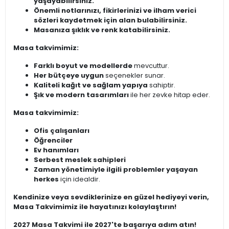
yaşayabilirsiniz.
Önemli notlarınızı, fikirlerinizi ve ilham verici
sözleri kaydetmek için alan bulabilirsiniz.
Masanıza şıklık ve renk katabilirsiniz.
Masa takvimimiz:
Farklı boyut ve modellerde
mevcuttur.
Her bütçeye uygun
seçenekler sunar.
Kaliteli kağıt ve sağlam yapıya
sahiptir.
Şık ve modern tasarımları
ile her zevke hitap eder.
Masa takvimimiz:
Ofis çalışanları
Öğrenciler
Ev hanımları
Serbest meslek sahipleri
Zaman yönetimiyle ilgili problemler yaşayan
herkes
için idealdir.
Kendinize veya sevdiklerinize en güzel hediyeyi verin,
Masa Takvimimiz ile hayatınızı kolaylaştırın!
2027 Masa Takvimi ile 2027'te başarıya adım atın!