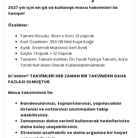
2027 yılı için en şık ve kullanışlı masa takvimleri ile
tanışın!
Özelikler:
Takvim Boyutu: 19cm x 11cm, 13 yaprak
Kart Özelikleri: 350 GR Mat Kuşe Kağıt
Ayak: Sıvamalı Mukavva Sert Ayak
Sayfa: 1 Kapak + 12 Yaprak
Tasarım: Takvim Kartları Ön Tarafı Türkçe Takvim, Arka
Tarafı Not Alanı Olarak Kullanılabilmektedir.
bi'aldım® TAKVİMLERİ HER ZAMAN BİR TAKVİMDEN DAHA
FAZLASI OLMUŞTUR.
Masa takvimimiz ile:
Randevularınızı, toplantılarınızı, yapılacaklar
listenizi ve notlarınızı unutmadan takip
edebilirsiniz.
Zamanınızı daha verimli kullanarak hedeflerinize
daha kolay ulaşabilirsiniz.
Stresinizi azaltabilir ve daha organize bir hayat