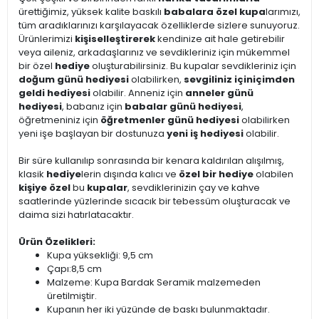
ürettiğimiz, yüksek kalite baskılı
babalara özel kupa
larımızı,
tüm aradıklarınızı karşılayacak özelliklerde sizlere sunuyoruz.
Ürünlerimizi
kişiselleştirerek
kendinize ait hale getirebilir
veya aileniz, arkadaşlarınız ve sevdikleriniz için mükemmel
bir özel
hediye
oluşturabilirsiniz. Bu kupalar sevdikleriniz için
doğum günü hediyesi
olabilirken,
sevgiliniz için
içimden
geldi hediyesi
olabilir. Anneniz için
anneler günü
hediyesi
, babanız için
babalar günü hediyesi
,
öğretmeniniz için
öğretmenler günü hediyesi
olabilirken
yeni işe başlayan bir dostunuza
yeni iş hediyesi
olabilir.
Bir süre kullanılıp sonrasında bir kenara kaldırılan alışılmış,
klasik
hediye
lerin dışında kalıcı ve
özel bir hediye
olabilen
kişiye özel
bu
kupalar
, sevdiklerinizin çay ve kahve
saatlerinde yüzlerinde sıcacık bir tebessüm oluşturacak ve
daima sizi hatırlatacaktır.
Ürün Özelikleri:
Kupa yüksekliği: 9,5 cm
Çapı:8,5 cm
Malzeme: Kupa Bardak Seramik malzemeden
üretilmiştir.
Kupanın her iki yüzünde de baskı bulunmaktadır.