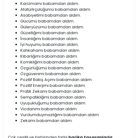
Karizmamı babamdan aldım.
Atatürkçülüğümü babamdan aldım.
Asabiyetimi babamdan aldım.
Gücümü babamdan aldım.
Güleryüzümü babamdan aldım.
Güzelliğimi babamdan aldım.
İnsanlığımı babamdan aldım.
İyi huyumu babamdan aldım.
Kahkahamı babamdan aldım.
Kibarlığımı babamdan aldım.
Komikliğimi babamdan aldım.
Özgürlüğümü babamdan aldım.
Özgüvenimi babamdan aldım.
Pozitif Bakış Açımı babamdan aldım.
Pozitif Enerjimi babamdan aldım.
Pratik Zekamı babamdan aldım.
Sempatikliğimi babamdan aldım.
Uyuşukluğumu babamdan aldım.
Vicdanımı babamdan aldım.
Vurdumduymazlığımı babamdan aldım.
Zekamı babamdan aldım.
Çok çeşitli ve birbirinden farklı
harika tasarımlarla