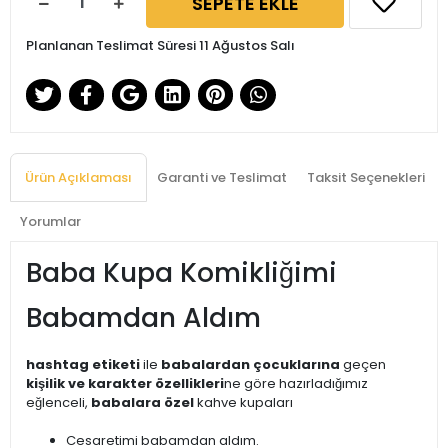
SEPETE EKLE
Planlanan Teslimat Süresi 11 Ağustos Salı
Ürün Açıklaması
Garanti ve Teslimat
Taksit Seçenekleri
Yorumlar
Baba Kupa Komikliğimi
Babamdan Aldım
hashtag etiketi
ile
babalardan çocuklarına
geçen
kişilik ve karakter özellikleri
ne göre hazırladığımız
eğlenceli,
babalara özel
kahve kupaları
Cesaretimi babamdan aldım.