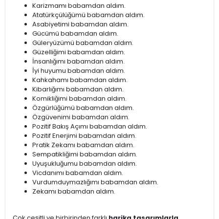
Karizmamı babamdan aldım.
Atatürkçülüğümü babamdan aldım.
Asabiyetimi babamdan aldım.
Gücümü babamdan aldım.
Güleryüzümü babamdan aldım.
Güzelliğimi babamdan aldım.
İnsanlığımı babamdan aldım.
İyi huyumu babamdan aldım.
Kahkahamı babamdan aldım.
Kibarlığımı babamdan aldım.
Komikliğimi babamdan aldım.
Özgürlüğümü babamdan aldım.
Özgüvenimi babamdan aldım.
Pozitif Bakış Açımı babamdan aldım.
Pozitif Enerjimi babamdan aldım.
Pratik Zekamı babamdan aldım.
Sempatikliğimi babamdan aldım.
Uyuşukluğumu babamdan aldım.
Vicdanımı babamdan aldım.
Vurdumduymazlığımı babamdan aldım.
Zekamı babamdan aldım.
Çok çeşitli ve birbirinden farklı
harika tasarımlarla