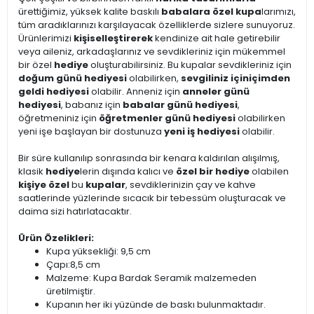
ürettiğimiz, yüksek kalite baskılı
babalara özel kupa
larımızı,
tüm aradıklarınızı karşılayacak özelliklerde sizlere sunuyoruz.
Ürünlerimizi
kişiselleştirerek
kendinize ait hale getirebilir
veya aileniz, arkadaşlarınız ve sevdikleriniz için mükemmel
bir özel
hediye
oluşturabilirsiniz. Bu kupalar sevdikleriniz için
doğum günü hediyesi
olabilirken,
sevgiliniz için
içimden
geldi hediyesi
olabilir. Anneniz için
anneler günü
hediyesi
, babanız için
babalar günü hediyesi
,
öğretmeniniz için
öğretmenler günü hediyesi
olabilirken
yeni işe başlayan bir dostunuza
yeni iş hediyesi
olabilir.
Bir süre kullanılıp sonrasında bir kenara kaldırılan alışılmış,
klasik
hediye
lerin dışında kalıcı ve
özel bir hediye
olabilen
kişiye özel
bu
kupalar
, sevdiklerinizin çay ve kahve
saatlerinde yüzlerinde sıcacık bir tebessüm oluşturacak ve
daima sizi hatırlatacaktır.
Ürün Özelikleri:
Kupa yüksekliği: 9,5 cm
Çapı:8,5 cm
Malzeme: Kupa Bardak Seramik malzemeden
üretilmiştir.
Kupanın her iki yüzünde de baskı bulunmaktadır.