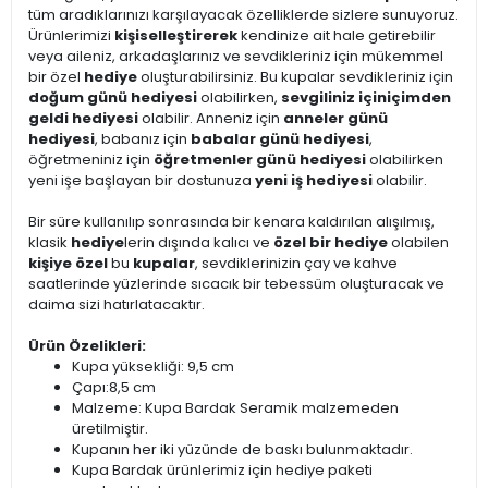
tüm aradıklarınızı karşılayacak özelliklerde sizlere sunuyoruz.
Ürünlerimizi
kişiselleştirerek
kendinize ait hale getirebilir
veya aileniz, arkadaşlarınız ve sevdikleriniz için mükemmel
bir özel
hediye
oluşturabilirsiniz. Bu kupalar sevdikleriniz için
doğum günü hediyesi
olabilirken,
sevgiliniz için
içimden
geldi hediyesi
olabilir. Anneniz için
anneler günü
hediyesi
, babanız için
babalar günü hediyesi
,
öğretmeniniz için
öğretmenler günü hediyesi
olabilirken
yeni işe başlayan bir dostunuza
yeni iş hediyesi
olabilir.
Bir süre kullanılıp sonrasında bir kenara kaldırılan alışılmış,
klasik
hediye
lerin dışında kalıcı ve
özel bir hediye
olabilen
kişiye özel
bu
kupalar
, sevdiklerinizin çay ve kahve
saatlerinde yüzlerinde sıcacık bir tebessüm oluşturacak ve
daima sizi hatırlatacaktır.
Ürün Özelikleri:
Kupa yüksekliği: 9,5 cm
Çapı:8,5 cm
Malzeme: Kupa Bardak Seramik malzemeden
üretilmiştir.
Kupanın her iki yüzünde de baskı bulunmaktadır.
Kupa Bardak ürünlerimiz için hediye paketi