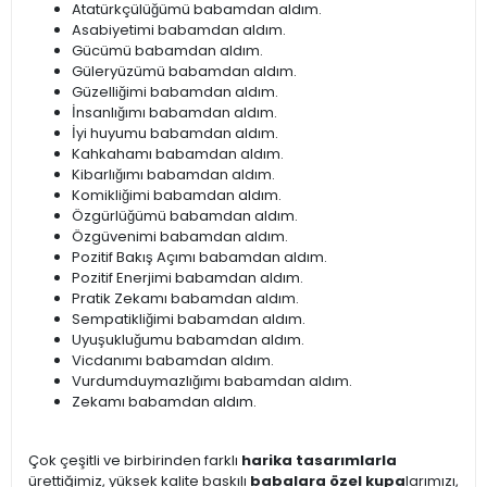
Atatürkçülüğümü babamdan aldım.
Asabiyetimi babamdan aldım.
Gücümü babamdan aldım.
Güleryüzümü babamdan aldım.
Güzelliğimi babamdan aldım.
İnsanlığımı babamdan aldım.
İyi huyumu babamdan aldım.
Kahkahamı babamdan aldım.
Kibarlığımı babamdan aldım.
Komikliğimi babamdan aldım.
Özgürlüğümü babamdan aldım.
Özgüvenimi babamdan aldım.
Pozitif Bakış Açımı babamdan aldım.
Pozitif Enerjimi babamdan aldım.
Pratik Zekamı babamdan aldım.
Sempatikliğimi babamdan aldım.
Uyuşukluğumu babamdan aldım.
Vicdanımı babamdan aldım.
Vurdumduymazlığımı babamdan aldım.
Zekamı babamdan aldım.
Çok çeşitli ve birbirinden farklı
harika tasarımlarla
ürettiğimiz, yüksek kalite baskılı
babalara özel kupa
larımızı,