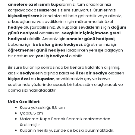
annelere özel isimli kupa
larımızı, tüm aradıklarınızı
karşılayacak özelliklerde sizlere sunuyoruz. Ürünlerimizi
kişiselleştirerek
kendinize ait hale getirebilir veya aileniz,
arkadaşlarınız ve sevdikleriniz için mükemmel bir özel
hediye
oluşturabilirsiniz. Bu kupalar sevdikleriniz için
doğum
günü hediyesi
olabilirken,
sevgiliniz için
içimden geldi
hediyesi
olabilir. Anneniz için
anneler günü hediyesi
,
babanız için
babalar günü hediyesi
, öğretmeniniz için
öğretmenler günü hediyesi
olabilirken yeni işe başlayan
bir dostunuza
yeni iş hediyesi
olabilir.
Bir süre kullanılıp sonrasında bir kenara kaldırılan alışılmış,
klasik
hediye
lerin dışında kalıcı ve
özel bir hediye
olabilen
kişiye özel
bu
kupalar
, sevdiklerinizin çay ve kahve
saatlerinde yüzlerinde sıcacık bir tebessüm oluşturacak ve
daima sizi hatırlatacaktır.
Ürün Özelikleri:
Kupa yüksekliği: 9,5 cm
Çapı:8,5 cm
Malzeme: Kupa Bardak Seramik malzemeden
üretilmiştir.
Kupanın her iki yüzünde de baskı bulunmaktadır.