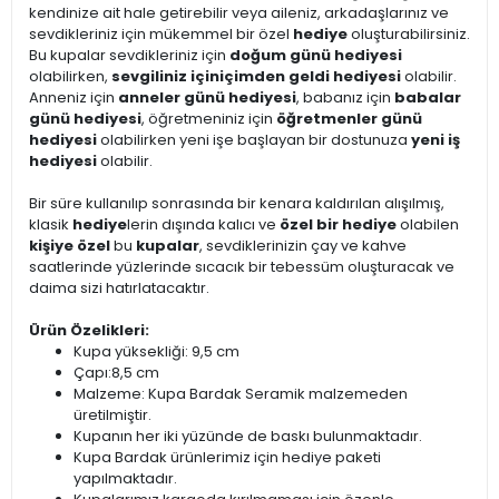
kendinize ait hale getirebilir veya aileniz, arkadaşlarınız ve
sevdikleriniz için mükemmel bir özel
hediye
oluşturabilirsiniz.
Bu kupalar sevdikleriniz için
doğum günü hediyesi
olabilirken,
sevgiliniz için
içimden geldi hediyesi
olabilir.
Anneniz için
anneler günü hediyesi
, babanız için
babalar
günü hediyesi
, öğretmeniniz için
öğretmenler günü
hediyesi
olabilirken yeni işe başlayan bir dostunuza
yeni iş
hediyesi
olabilir.
Bir süre kullanılıp sonrasında bir kenara kaldırılan alışılmış,
klasik
hediye
lerin dışında kalıcı ve
özel bir hediye
olabilen
kişiye özel
bu
kupalar
, sevdiklerinizin çay ve kahve
saatlerinde yüzlerinde sıcacık bir tebessüm oluşturacak ve
daima sizi hatırlatacaktır.
Ürün Özelikleri:
Kupa yüksekliği: 9,5 cm
Çapı:8,5 cm
Malzeme: Kupa Bardak Seramik malzemeden
üretilmiştir.
Kupanın her iki yüzünde de baskı bulunmaktadır.
Kupa Bardak ürünlerimiz için hediye paketi
yapılmaktadır.