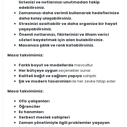
listenizi ve notlarınızı unutmadan takip
edebilirsiniz.
Zamanınızı daha verimli kullanarak hedeflerinize
daha kolay ulaşabilirsiniz.
Stresinizi azaltabilir ve daha organize bir hayat
yaşayabilirsiniz.
Önemli notlarınızı, fikirlerinizi ve ilham verici
sözleri kaydetmek için alan bulabilirsiniz.
Masanıza şıklık ve renk katabilirsiniz.
Masa takvimimiz:
Farklı boyut ve modellerde
mevcuttur.
Her bütçeye uygun
seçenekler sunar.
Kaliteli kağıt ve sağlam yapıya
sahiptir.
Şık ve modern tasarımları
ile her zevke hitap eder.
Masa takvimimiz:
Ofis çalışanları
Öğrenciler
Ev hanımları
Serbest meslek sahipleri
Zaman yönetimiyle ilgili problemler yaşayan