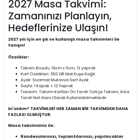
2027 Masa Takvimi:
Zamanınızı Planlayın,
Hedeflerinize Ulaşın!
2027 yılı için en şık ve kullanışlı masa takvimleri ile
tanışın!
Özelikler:
Takvim Boyutu: 19cm x 11cm, 13 yaprak
Kart Özelikleri: 350 GR Mat Kuşe Kağıt
Ayak: Sıvamalı Mukavva Sert Ayak
Sayfa: 1 Kapak + 12 Yaprak
Tasarım: Takvim Kartları Ön Tarafı Türkçe Takvim, Arka
Tarafı Not Alanı Olarak Kullanılabilmektedir.
bi'aldım® TAKVİMLERİ HER ZAMAN BİR TAKVİMDEN DAHA
FAZLASI OLMUŞTUR.
Masa takvimimiz ile:
Randevularınızı, toplantılarınızı, yapılacaklar