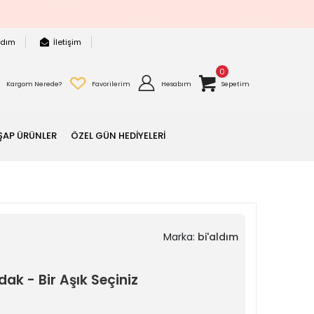
rdım
İletişim
0
Kargom Nerede?
Favorilerim
Hesabım
Sepetim
ŞAP ÜRÜNLER
ÖZEL GÜN HEDİYELERİ
Marka:
bi'aldım
ak - Bir Aşık Seçiniz