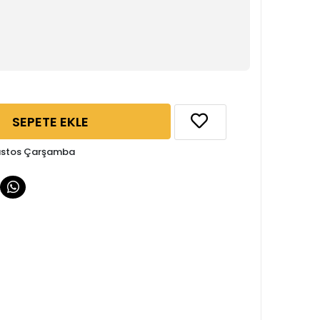
SEPETE EKLE
ğustos Çarşamba