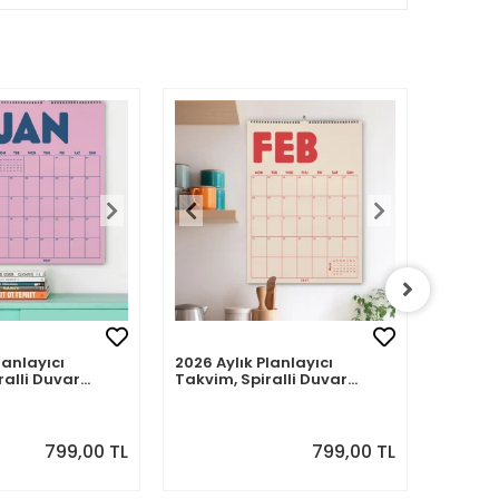
lanlayıcı
2026 Aylık Planlayıcı
Zamansı
ralli Duvar
Takvim, Spiralli Duvar
Takvim,
nraki Ay
Takvimi, Sonraki Ay
Duvar 
Önizlemeli
799,00 TL
799,00 TL