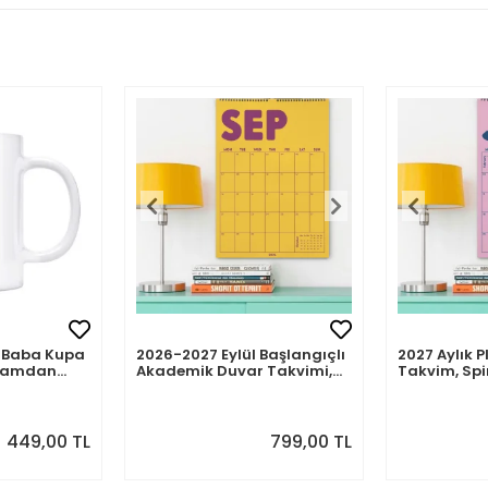
mli Baba Kupa
2026-2027 Eylül Başlangıçlı
2027 Aylık P
abamdan
Akademik Duvar Takvimi,
Takvim, Spi
Spiralli Aylık Planlayıcı,
Takvimi, So
Sonraki Ay Önizlemeli
Önizlemeli
449,00 TL
799,00 TL