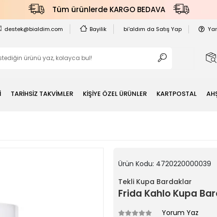
Tüm ürünlerde KARGO BEDAVA
destek@bialdim.com
Bayilik
bi'aldım da Satış Yap
Ya
İ
TARİHSİZ TAKVİMLER
KİŞİYE ÖZEL ÜRÜNLER
KARTPOSTAL
AH
Ürün Kodu:
4720220000039
Tekli Kupa Bardaklar
Frida Kahlo Kupa Bard
Yorum Yaz