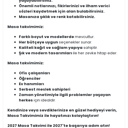
yaşayabilirsiniz.
Önemli notlarınızı, fikirlerinizi ve ilham verici
sözleri kaydetmek için alan bulabilirsiniz.
Masanıza şıklık ve renk katabilirsiniz.
Masa takvimimiz:
Farklı boyut ve modellerde
mevcuttur.
Her bütçeye uygun
seçenekler sunar.
Kaliteli kağıt ve sağlam yapıya
sahiptir.
Şık ve modern tasarımları
ile her zevke hitap eder.
Masa takvimimiz:
Ofis çalışanları
Öğrenciler
Ev hanımları
Serbest meslek sahipleri
Zaman yönetimiyle ilgili problemler yaşayan
herkes
için idealdir.
Kendinize veya sevdiklerinize en güzel hediyeyi verin,
Masa Takvimimiz ile hayatınızı kolaylaştırın!
2027 Masa Takvimi ile 2027'te başarıya adım atın!