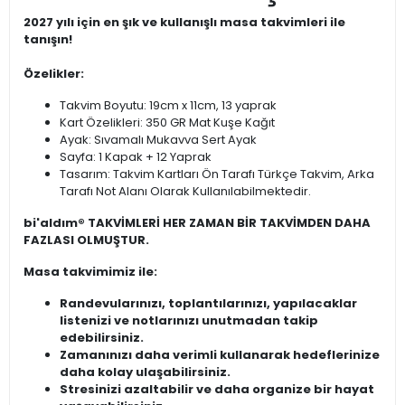
2027 yılı için en şık ve kullanışlı masa takvimleri ile
tanışın!
Özelikler:
Takvim Boyutu: 19cm x 11cm, 13 yaprak
Kart Özelikleri: 350 GR Mat Kuşe Kağıt
Ayak: Sıvamalı Mukavva Sert Ayak
Sayfa: 1 Kapak + 12 Yaprak
Tasarım: Takvim Kartları Ön Tarafı Türkçe Takvim, Arka
Tarafı Not Alanı Olarak Kullanılabilmektedir.
bi'aldım® TAKVİMLERİ HER ZAMAN BİR TAKVİMDEN DAHA
FAZLASI OLMUŞTUR.
Masa takvimimiz ile:
Randevularınızı, toplantılarınızı, yapılacaklar
listenizi ve notlarınızı unutmadan takip
edebilirsiniz.
Zamanınızı daha verimli kullanarak hedeflerinize
daha kolay ulaşabilirsiniz.
Stresinizi azaltabilir ve daha organize bir hayat