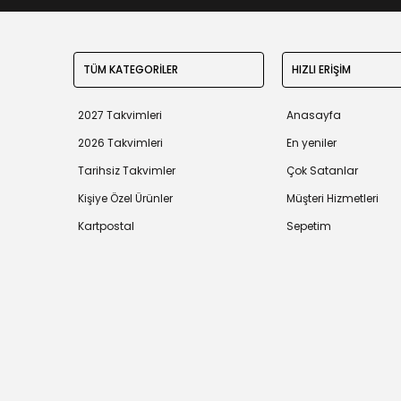
TÜM KATEGORİLER
HIZLI ERİŞİM
2027 Takvimleri
Anasayfa
2026 Takvimleri
En yeniler
Tarihsiz Takvimler
Çok Satanlar
Kişiye Özel Ürünler
Müşteri Hizmetleri
Kartpostal
Sepetim