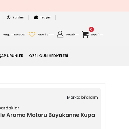
Yardım
İletişim
0
Kargom Nerede?
Favorilerim
Hesabım
Sepetim
ŞAP ÜRÜNLER
ÖZEL GÜN HEDİYELERİ
Marka:
bi'aldım
 Bardaklar
le Arama Motoru Büyükanne Kupa