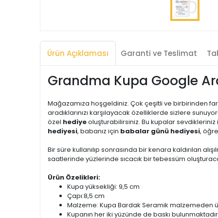
Ürün Açıklaması
Garanti ve Teslimat
Tak
Grandma Kupa Google Ar
Mağazamıza hoşgeldiniz. Çok çeşitli ve birbirinden far
aradıklarınızı karşılayacak özelliklerde sizlere sunuyor
özel
hediye
oluşturabilirsiniz. Bu kupalar sevdikleriniz 
hediyesi
, babanız için
babalar günü hediyesi
, öğr
Bir süre kullanılıp sonrasında bir kenara kaldırılan alışıl
saatlerinde yüzlerinde sıcacık bir tebessüm oluşturacak
Ürün Özelikleri:
Kupa yüksekliği: 9,5 cm
Çapı:8,5 cm
Malzeme: Kupa Bardak Seramik malzemeden üret
Kupanın her iki yüzünde de baskı bulunmaktadır