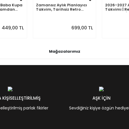
mli Baba Kupa
Zamansız Aylık Planlayıcı
2026-2027 
abamdan
Takvim, Tarihsiz Retro
Takvimi | Re
Duvar Takvimi
Planlayıcı | 
Ağustos 202
Önizlemeli
449,00 TL
699,00 TL
Mağazalarımız
KİŞİSELLEŞTİRİLMİŞ
AŞK İÇİN
leştirilmiş parlak fikirler
Sevdiğiniz kişiye özgün hediye