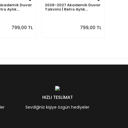
Akademik Duvar
2026-2027 Akademik Duvar
2026-2
tro Aylık
Takvimi | Retro Aylık
Takvimi
Eylül 2026 -
Planlayıcı | Ağustos 2026 -
Planlay
7 | Sonraki Ay
Temmuz 2027 | Sonraki Ay
Haziran
Önizlemeli
Önizle
799,00 TL
799,00 TL
HIZLI TESLİMAT
ler
Sevdiğiniz kişiye özgün hediyeler