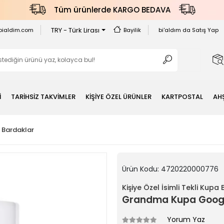
Tüm ürünlerde KARGO BEDAVA
TRY - Türk Lirası
bialdim.com
Bayilik
bi'aldım da Satış Yap
İ
TARİHSİZ TAKVİMLER
KİŞİYE ÖZEL ÜRÜNLER
KARTPOSTAL
AH
a Bardaklar
Ürün Kodu:
4720220000776
Kişiye Özel İsimli Tekli Kupa
Grandma Kupa Goog
Yorum Yaz