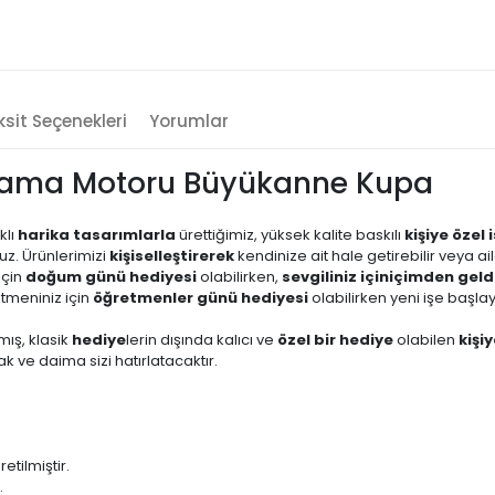
sit Seçenekleri
Yorumlar
ama Motoru Büyükanne Kupa
klı
harika tasarımlarla
ürettiğimiz, yüksek kalite baskılı
kişiye özel
uz. Ürünlerimizi
kişiselleştirerek
kendinize ait hale getirebilir veya a
için
doğum günü hediyesi
olabilirken,
sevgiliniz için
içimden geld
etmeniniz için
öğretmenler günü hediyesi
olabilirken yeni işe başl
mış, klasik
hediye
lerin dışında kalıcı ve
özel bir hediye
olabilen
kişi
 ve daima sizi hatırlatacaktır.
ilmiştir.
.