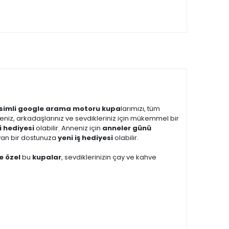
 isimli google arama motoru kupa
larımızı, tüm
ileniz, arkadaşlarınız ve sevdikleriniz için mükemmel bir
i hediyesi
olabilir. Anneniz için
anneler günü
ayan bir dostunuza
yeni iş hediyesi
olabilir.
ye özel
bu
kupalar
, sevdiklerinizin çay ve kahve