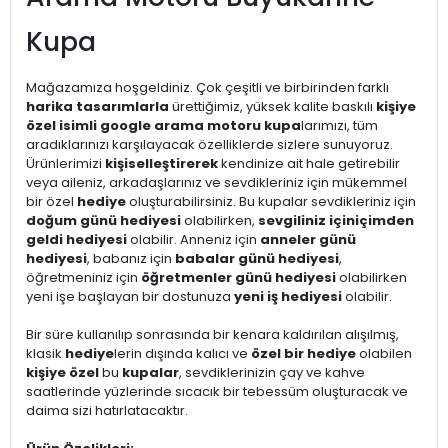
Kupa
Mağazamıza hoşgeldiniz. Çok çeşitli ve birbirinden farklı
harika tasarımlarla
ürettiğimiz, yüksek kalite baskılı
kişiye
özel isimli google arama motoru kupa
larımızı, tüm
aradıklarınızı karşılayacak özelliklerde sizlere sunuyoruz.
Ürünlerimizi
kişiselleştirerek
kendinize ait hale getirebilir
veya aileniz, arkadaşlarınız ve sevdikleriniz için mükemmel
bir özel
hediye
oluşturabilirsiniz. Bu kupalar sevdikleriniz için
doğum günü hediyesi
olabilirken,
sevgiliniz için
içimden
geldi hediyesi
olabilir. Anneniz için
anneler günü
hediyesi
, babanız için
babalar günü hediyesi
,
öğretmeniniz için
öğretmenler günü hediyesi
olabilirken
yeni işe başlayan bir dostunuza
yeni iş hediyesi
olabilir.
Bir süre kullanılıp sonrasında bir kenara kaldırılan alışılmış,
klasik
hediye
lerin dışında kalıcı ve
özel bir hediye
olabilen
kişiye özel
bu
kupalar
, sevdiklerinizin çay ve kahve
saatlerinde yüzlerinde sıcacık bir tebessüm oluşturacak ve
daima sizi hatırlatacaktır.