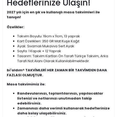
Hedeflerinize Ulaşın!
2027 yılı için en şık ve kullanışlı masa takvimleri ile
tanışın!
Özelikler:
Takvim Boyutu: 19cm x 11cm, 13 yaprak
Kart Özelikleri: 350 GR Mat Kuşe Kağıt
Ayak: Sıvamalı Mukavva Sert Ayak
Sayfa: 1 Kapak + 12 Yaprak
Tasarım: Takvim Kartları Ön Tarafı Türkçe Takvim, Arka
Tarafı Not Alanı Olarak Kullanılabilmektedir.
bi'aldım® TAKVİMLERİ HER ZAMAN BİR TAKVİMDEN DAHA
FAZLASI OLMUŞTUR.
Masa takvimimiz ile:
Randevularınızı, toplantılarınızı, yapılacaklar
listenizi ve notlarınızı unutmadan takip
edebilirsiniz.
Zamanınızı daha verimli kullanarak hedeflerinize
daha kolay ulaşabilirsiniz.