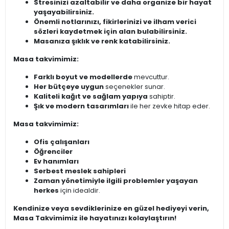
Stresinizi azaltabilir ve daha organize bir hayat
yaşayabilirsiniz.
Önemli notlarınızı, fikirlerinizi ve ilham verici
sözleri kaydetmek için alan bulabilirsiniz.
Masanıza şıklık ve renk katabilirsiniz.
Masa takvimimiz:
Farklı boyut ve modellerde
mevcuttur.
Her bütçeye uygun
seçenekler sunar.
Kaliteli kağıt ve sağlam yapıya
sahiptir.
Şık ve modern tasarımları
ile her zevke hitap eder.
Masa takvimimiz:
Ofis çalışanları
Öğrenciler
Ev hanımları
Serbest meslek sahipleri
Zaman yönetimiyle ilgili problemler yaşayan
herkes
için idealdir.
Kendinize veya sevdiklerinize en güzel hediyeyi verin,
Masa Takvimimiz ile hayatınızı kolaylaştırın!