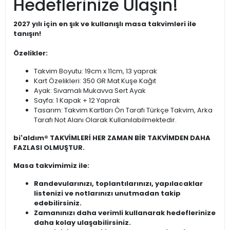
Hedeflerinize Ulaşın!
2027 yılı için en şık ve kullanışlı masa takvimleri ile
tanışın!
Özelikler:
Takvim Boyutu: 19cm x 11cm, 13 yaprak
Kart Özelikleri: 350 GR Mat Kuşe Kağıt
Ayak: Sıvamalı Mukavva Sert Ayak
Sayfa: 1 Kapak + 12 Yaprak
Tasarım: Takvim Kartları Ön Tarafı Türkçe Takvim, Arka
Tarafı Not Alanı Olarak Kullanılabilmektedir.
bi'aldım® TAKVİMLERİ HER ZAMAN BİR TAKVİMDEN DAHA
FAZLASI OLMUŞTUR.
Masa takvimimiz ile:
Randevularınızı, toplantılarınızı, yapılacaklar
listenizi ve notlarınızı unutmadan takip
edebilirsiniz.
Zamanınızı daha verimli kullanarak hedeflerinize
daha kolay ulaşabilirsiniz.