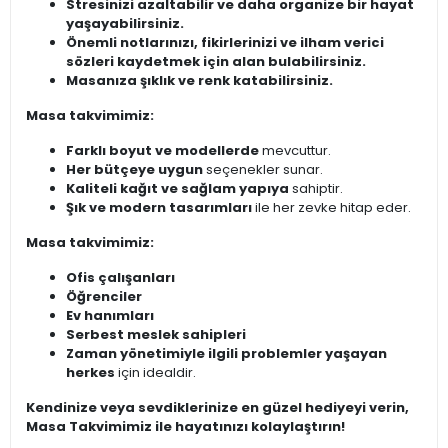
Stresinizi azaltabilir ve daha organize bir hayat
yaşayabilirsiniz.
Önemli notlarınızı, fikirlerinizi ve ilham verici
sözleri kaydetmek için alan bulabilirsiniz.
Masanıza şıklık ve renk katabilirsiniz.
Masa takvimimiz:
Farklı boyut ve modellerde
mevcuttur.
Her bütçeye uygun
seçenekler sunar.
Kaliteli kağıt ve sağlam yapıya
sahiptir.
Şık ve modern tasarımları
ile her zevke hitap eder.
Masa takvimimiz:
Ofis çalışanları
Öğrenciler
Ev hanımları
Serbest meslek sahipleri
Zaman yönetimiyle ilgili problemler yaşayan
herkes
için idealdir.
Kendinize veya sevdiklerinize en güzel hediyeyi verin,
Masa Takvimimiz ile hayatınızı kolaylaştırın!