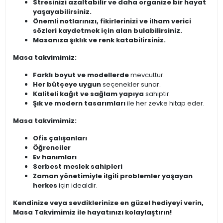
Stresinizi azaltabilir ve daha organize bir hayat
yaşayabilirsiniz.
Önemli notlarınızı, fikirlerinizi ve ilham verici
sözleri kaydetmek için alan bulabilirsiniz.
Masanıza şıklık ve renk katabilirsiniz.
Masa takvimimiz:
Farklı boyut ve modellerde
mevcuttur.
Her bütçeye uygun
seçenekler sunar.
Kaliteli kağıt ve sağlam yapıya
sahiptir.
Şık ve modern tasarımları
ile her zevke hitap eder.
Masa takvimimiz:
Ofis çalışanları
Öğrenciler
Ev hanımları
Serbest meslek sahipleri
Zaman yönetimiyle ilgili problemler yaşayan
herkes
için idealdir.
Kendinize veya sevdiklerinize en güzel hediyeyi verin,
Masa Takvimimiz ile hayatınızı kolaylaştırın!