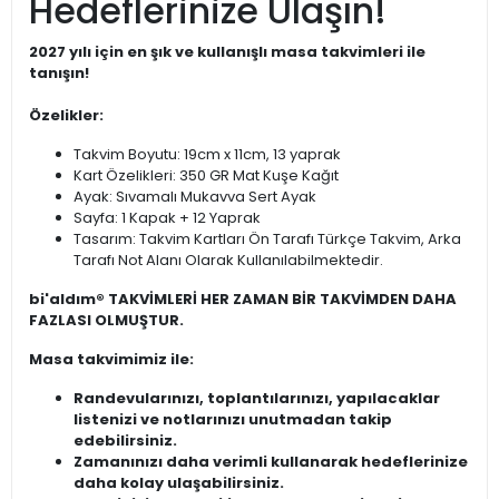
Hedeflerinize Ulaşın!
2027 yılı için en şık ve kullanışlı masa takvimleri ile
tanışın!
Özelikler:
Takvim Boyutu: 19cm x 11cm, 13 yaprak
Kart Özelikleri: 350 GR Mat Kuşe Kağıt
Ayak: Sıvamalı Mukavva Sert Ayak
Sayfa: 1 Kapak + 12 Yaprak
Tasarım: Takvim Kartları Ön Tarafı Türkçe Takvim, Arka
Tarafı Not Alanı Olarak Kullanılabilmektedir.
bi'aldım® TAKVİMLERİ HER ZAMAN BİR TAKVİMDEN DAHA
FAZLASI OLMUŞTUR.
Masa takvimimiz ile:
Randevularınızı, toplantılarınızı, yapılacaklar
listenizi ve notlarınızı unutmadan takip
edebilirsiniz.
Zamanınızı daha verimli kullanarak hedeflerinize
daha kolay ulaşabilirsiniz.