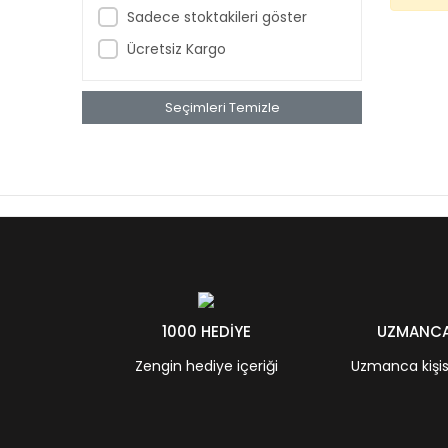
Sadece stoktakileri göster
Ücretsiz Kargo
Seçimleri Temizle
1000 HEDİYE
UZMANCA 
Zengin hediye içeriği
Uzmanca kişisel