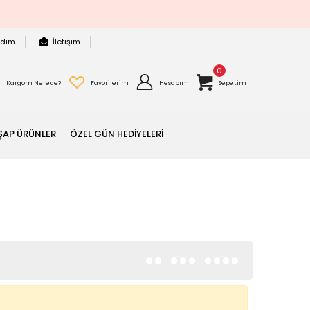
rdım
İletişim
0
Kargom Nerede?
Favorilerim
Hesabım
Sepetim
ŞAP ÜRÜNLER
ÖZEL GÜN HEDİYELERİ