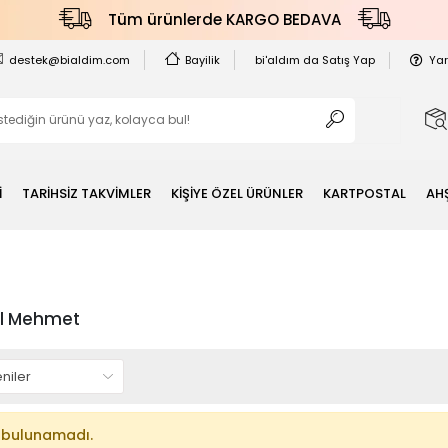
Tüm ürünlerde KARGO BEDAVA
destek@bialdim.com
Bayilik
bi'aldım da Satış Yap
Ya
İ
TARİHSİZ TAKVİMLER
KİŞİYE ÖZEL ÜRÜNLER
KARTPOSTAL
AH
ul Mehmet
 bulunamadı.