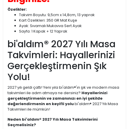
Özelikler:
Takvim Boyutu: 9,5cm x 14,8cm, 13 yaprak
Kart Özelikleri: 350 GR Mat Kuşe
Ayak: Sıvamalı Mukavva Sert Ayak
Sayfa: 1 Kapak + 12 Yaprak
bi'aldım® 2027 Yılı Masa
Takvimleri: Hayallerinizi
Gerçekleştirmenin Şık
Yolu!
2027 yılı geldi çattı! Yeni yıla bi'aldım®'ın şık ve modern masa
takvimleri ile adım atmaya ne dersiniz?
Hayallerinizi
gerçekleştirmenin ve zamanınızı en iyi şekilde
değerlendirmenin en keyifli yolu
bi'aldım® 2027 Yılı Masa
Takvimleri ile mümkün!
Neden bi'aldım® 2027 Yılı Masa Takvimlerini
Seçmelisiniz?