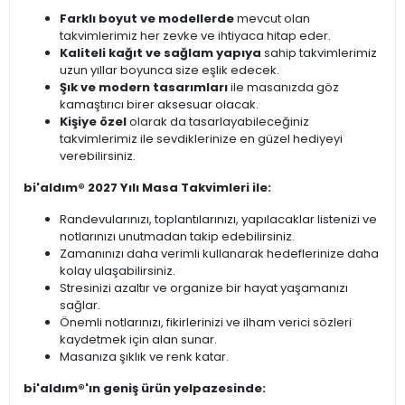
Farklı boyut ve modellerde
mevcut olan
takvimlerimiz her zevke ve ihtiyaca hitap eder.
Kaliteli kağıt ve sağlam yapıya
sahip takvimlerimiz
uzun yıllar boyunca size eşlik edecek.
Şık ve modern tasarımları
ile masanızda göz
kamaştırıcı birer aksesuar olacak.
Kişiye özel
olarak da tasarlayabileceğiniz
takvimlerimiz ile sevdiklerinize en güzel hediyeyi
verebilirsiniz.
bi'aldım® 2027 Yılı Masa Takvimleri ile:
Randevularınızı, toplantılarınızı, yapılacaklar listenizi ve
notlarınızı unutmadan takip edebilirsiniz.
Zamanınızı daha verimli kullanarak hedeflerinize daha
kolay ulaşabilirsiniz.
Stresinizi azaltır ve organize bir hayat yaşamanızı
sağlar.
Önemli notlarınızı, fikirlerinizi ve ilham verici sözleri
kaydetmek için alan sunar.
Masanıza şıklık ve renk katar.
bi'aldım®'ın geniş ürün yelpazesinde: