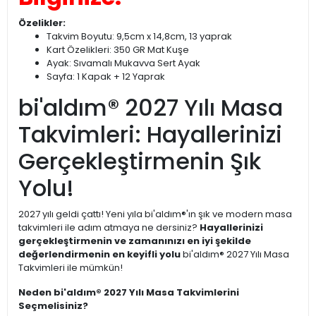
Özelikler:
Takvim Boyutu: 9,5cm x 14,8cm, 13 yaprak
Kart Özelikleri: 350 GR Mat Kuşe
Ayak: Sıvamalı Mukavva Sert Ayak
Sayfa: 1 Kapak + 12 Yaprak
bi'aldım® 2027 Yılı Masa
Takvimleri: Hayallerinizi
Gerçekleştirmenin Şık
Yolu!
2027 yılı geldi çattı! Yeni yıla bi'aldım®'ın şık ve modern masa
takvimleri ile adım atmaya ne dersiniz?
Hayallerinizi
gerçekleştirmenin ve zamanınızı en iyi şekilde
değerlendirmenin en keyifli yolu
bi'aldım® 2027 Yılı Masa
Takvimleri ile mümkün!
Neden bi'aldım® 2027 Yılı Masa Takvimlerini
Seçmelisiniz?