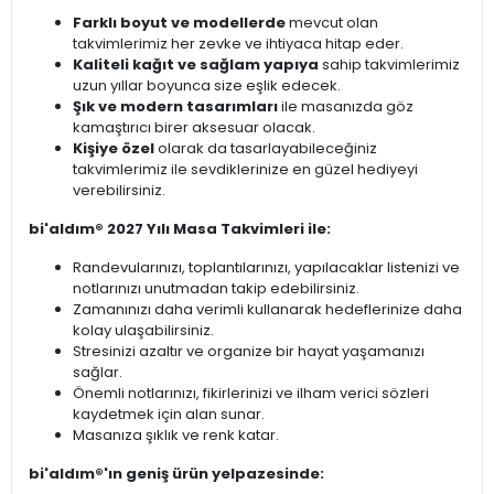
Farklı boyut ve modellerde
mevcut olan
takvimlerimiz her zevke ve ihtiyaca hitap eder.
Kaliteli kağıt ve sağlam yapıya
sahip takvimlerimiz
uzun yıllar boyunca size eşlik edecek.
Şık ve modern tasarımları
ile masanızda göz
kamaştırıcı birer aksesuar olacak.
Kişiye özel
olarak da tasarlayabileceğiniz
takvimlerimiz ile sevdiklerinize en güzel hediyeyi
verebilirsiniz.
bi'aldım® 2027 Yılı Masa Takvimleri ile:
Randevularınızı, toplantılarınızı, yapılacaklar listenizi ve
notlarınızı unutmadan takip edebilirsiniz.
Zamanınızı daha verimli kullanarak hedeflerinize daha
kolay ulaşabilirsiniz.
Stresinizi azaltır ve organize bir hayat yaşamanızı
sağlar.
Önemli notlarınızı, fikirlerinizi ve ilham verici sözleri
kaydetmek için alan sunar.
Masanıza şıklık ve renk katar.
bi'aldım®'ın geniş ürün yelpazesinde: