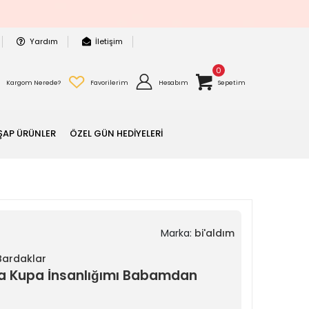
Yardım
İletişim
0
Kargom Nerede?
Favorilerim
Hesabım
Sepetim
ŞAP ÜRÜNLER
ÖZEL GÜN HEDİYELERİ
Marka:
bi'aldım
 Bardaklar
Baba Kupa İnsanlığımı Babamdan