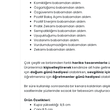
Komikliğimi babamdan aldım.
Özgürlüğümü babamdan aldım.
Özgüvenimi babamdan aldım.
Pozitif Bakış Açımı babamdan aldım.
Pozitif Enerjimi babamdan aldım.
Pratik Zekamı babamdan aldım.
Sempatikliğimi babamdan aldım.
Uyuşukluğumu babamdan aldım.
Vicdanımı babamdan aldım.
Vurdumduymazlığımı babamdan aldım.
Zekamı babamdan aldım.
Çok çeşitli ve birbirinden farklı
harika tasarımlarla
ü
Ürünlerimizi
kişiselleştirerek
kendinize ait hale getire
için
doğum günü hediyesi
olabilirken,
sevgiliniz içi
öğretmeniniz için
öğretmenler günü hediyesi
olabil
Bir süre kullanılıp sonrasında bir kenara kaldırılan alışıl
saatlerinde yüzlerinde sıcacık bir tebessüm oluşturacak
Ürün Özelikleri:
Kupa yüksekliği: 9,5 cm
Çapı:8,5 cm