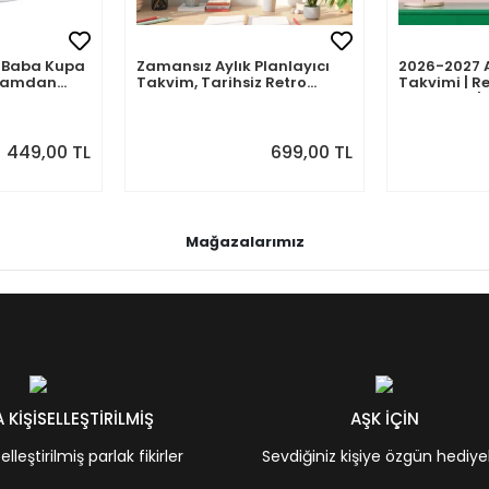
mli Baba Kupa
Zamansız Aylık Planlayıcı
2026-2027 
abamdan
Takvim, Tarihsiz Retro
Takvimi | Re
Duvar Takvimi
Planlayıcı | 
Ağustos 202
Önizlemeli
449,00 TL
699,00 TL
Mağazalarımız
KİŞİSELLEŞTİRİLMİŞ
AŞK İÇİN
leştirilmiş parlak fikirler
Sevdiğiniz kişiye özgün hediye