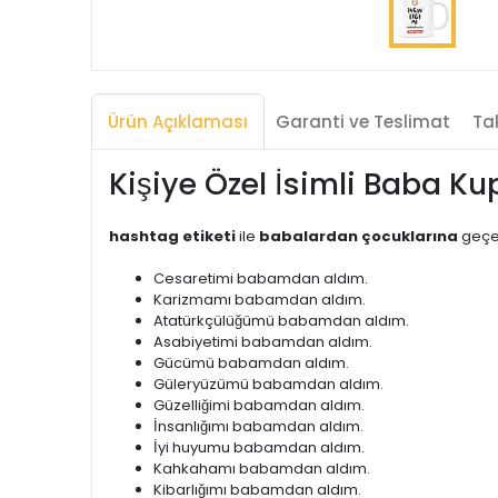
Ürün Açıklaması
Garanti ve Teslimat
Tak
Kişiye Özel İsimli Baba 
hashtag etiketi
ile
babalardan çocuklarına
geç
Cesaretimi babamdan aldım.
Karizmamı babamdan aldım.
Atatürkçülüğümü babamdan aldım.
Asabiyetimi babamdan aldım.
Gücümü babamdan aldım.
Güleryüzümü babamdan aldım.
Güzelliğimi babamdan aldım.
İnsanlığımı babamdan aldım.
İyi huyumu babamdan aldım.
Kahkahamı babamdan aldım.
Kibarlığımı babamdan aldım.