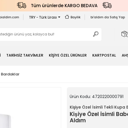
Tüm ürünlerde KARGO BEDAVA
TRY - Türk Lirası
bialdim.com
Bayilik
bi'aldım da Satış Yap
İ
TARİHSİZ TAKVİMLER
KİŞİYE ÖZEL ÜRÜNLER
KARTPOSTAL
AH
a Bardaklar
Ürün Kodu:
4720220000791
Kişiye Özel İsimli Tekli Kupa
Kişiye Özel İsimli 
Aldım