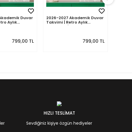
Akademik Duvar
2026-2027 Akademik Duvar
2026-2
tro Aylık
Takvimi | Retro Aylık
Takvimi
Eylül 2026 -
Planlayıcı | Ağustos 2026 -
Planlay
7 | Sonraki Ay
Temmuz 2027 | Sonraki Ay
Haziran
Önizlemeli
Önizle
799,00 TL
799,00 TL
HIZLI TESLİMAT
ler
Sevdiğiniz kişiye özgün hediyeler