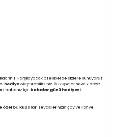
dıklarınızı karşılayacak özelliklerde sizlere sunuyoruz.
zel
hediye
oluşturabilirsiniz. Bu kupalar sevdikleriniz
si
, babanız için
babalar günü hediyesi
,
ye özel
bu
kupalar
, sevdiklerinizin çay ve kahve