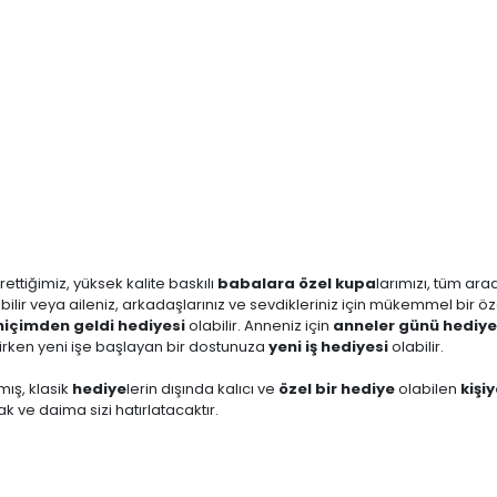
rettiğimiz, yüksek kalite baskılı
babalara özel kupa
larımızı, tüm ara
bilir veya aileniz, arkadaşlarınız ve sevdikleriniz için mükemmel bir ö
n
içimden geldi hediyesi
olabilir. Anneniz için
anneler günü hediye
irken yeni işe başlayan bir dostunuza
yeni iş hediyesi
olabilir.
mış, klasik
hediye
lerin dışında kalıcı ve
özel bir hediye
olabilen
kişi
 ve daima sizi hatırlatacaktır.