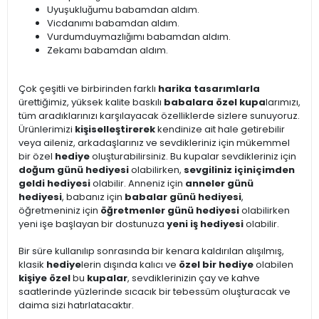
Uyuşukluğumu babamdan aldım.
Vicdanımı babamdan aldım.
Vurdumduymazlığımı babamdan aldım.
Zekamı babamdan aldım.
Çok çeşitli ve birbirinden farklı
harika tasarımlarla
ürettiğimiz, yüksek kalite baskılı
babalara özel kupa
larımızı,
tüm aradıklarınızı karşılayacak özelliklerde sizlere sunuyoruz.
Ürünlerimizi
kişiselleştirerek
kendinize ait hale getirebilir
veya aileniz, arkadaşlarınız ve sevdikleriniz için mükemmel
bir özel
hediye
oluşturabilirsiniz. Bu kupalar sevdikleriniz için
doğum günü hediyesi
olabilirken,
sevgiliniz için
içimden
geldi hediyesi
olabilir. Anneniz için
anneler günü
hediyesi
, babanız için
babalar günü hediyesi
,
öğretmeniniz için
öğretmenler günü hediyesi
olabilirken
yeni işe başlayan bir dostunuza
yeni iş hediyesi
olabilir.
Bir süre kullanılıp sonrasında bir kenara kaldırılan alışılmış,
klasik
hediye
lerin dışında kalıcı ve
özel bir hediye
olabilen
kişiye özel
bu
kupalar
, sevdiklerinizin çay ve kahve
saatlerinde yüzlerinde sıcacık bir tebessüm oluşturacak ve
daima sizi hatırlatacaktır.