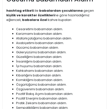
hashtag etiketi
ile
babalardan çocuklarına
geçen
kişilik ve karakter özellikleri
ne göre hazırladığımız
eğlenceli,
babalara özel
kahve kupaları
Cesaretimi babamdan aldım.
Karizmamı babamdan aldım.
Atatürkçülüğümü babamdan aldım.
Asabiyetimi babamdan aldım.
Gücümü babamdan aldım.
Güleryüzümü babamdan aldım.
Güzelliğimi babamdan aldım.
İnsanlığımı babamdan aldım.
İyi huyumu babamdan aldım.
Kahkahamı babamdan aldım.
Kibarlığımı babamdan aldım.
Komikliğimi babamdan aldım.
Özgürlüğümü babamdan aldım.
Özgüvenimi babamdan aldım.
Pozitif Bakış Açımı babamdan aldım.
Pozitif Enerjimi babamdan aldım.
Pratik Zekamı babamdan aldım.
Sempatikliğimi babamdan aldım.