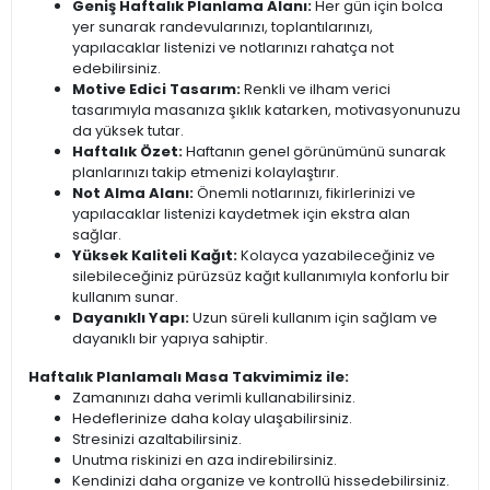
Geniş Haftalık Planlama Alanı:
Her gün için bolca
yer sunarak randevularınızı, toplantılarınızı,
yapılacaklar listenizi ve notlarınızı rahatça not
edebilirsiniz.
Motive Edici Tasarım:
Renkli ve ilham verici
tasarımıyla masanıza şıklık katarken, motivasyonunuzu
da yüksek tutar.
Haftalık Özet:
Haftanın genel görünümünü sunarak
planlarınızı takip etmenizi kolaylaştırır.
Not Alma Alanı:
Önemli notlarınızı, fikirlerinizi ve
yapılacaklar listenizi kaydetmek için ekstra alan
sağlar.
Yüksek Kaliteli Kağıt:
Kolayca yazabileceğiniz ve
silebileceğiniz pürüzsüz kağıt kullanımıyla konforlu bir
kullanım sunar.
Dayanıklı Yapı:
Uzun süreli kullanım için sağlam ve
dayanıklı bir yapıya sahiptir.
Haftalık Planlamalı Masa Takvimimiz ile:
Zamanınızı daha verimli kullanabilirsiniz.
Hedeflerinize daha kolay ulaşabilirsiniz.
Stresinizi azaltabilirsiniz.
Unutma riskinizi en aza indirebilirsiniz.
Kendinizi daha organize ve kontrollü hissedebilirsiniz.