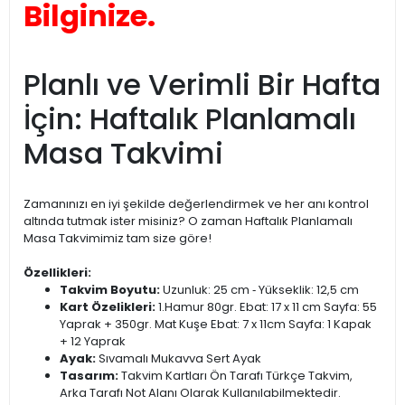
Bilginize.
Planlı ve Verimli Bir Hafta
İçin: Haftalık Planlamalı
Masa Takvimi
Zamanınızı en iyi şekilde değerlendirmek ve her anı kontrol
altında tutmak ister misiniz? O zaman Haftalık Planlamalı
Masa Takvimimiz tam size göre!
Özellikleri:
Takvim Boyutu:
Uzunluk: 25 cm ‐ Yükseklik: 12,5 cm
Kart Özelikleri:
1.Hamur 80gr. Ebat: 17 x 11 cm Sayfa: 55
Yaprak + 350gr. Mat Kuşe Ebat: 7 x 11cm Sayfa: 1 Kapak
+ 12 Yaprak
Ayak:
Sıvamalı Mukavva Sert Ayak
Tasarım:
Takvim Kartları Ön Tarafı Türkçe Takvim,
Arka Tarafı Not Alanı Olarak Kullanılabilmektedir.