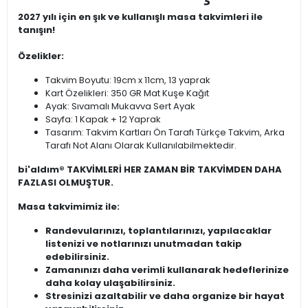
2027 yılı için en şık ve kullanışlı masa takvimleri ile
tanışın!
Özelikler:
Takvim Boyutu: 19cm x 11cm, 13 yaprak
Kart Özelikleri: 350 GR Mat Kuşe Kağıt
Ayak: Sıvamalı Mukavva Sert Ayak
Sayfa: 1 Kapak + 12 Yaprak
Tasarım: Takvim Kartları Ön Tarafı Türkçe Takvim, Arka
Tarafı Not Alanı Olarak Kullanılabilmektedir.
bi'aldım® TAKVİMLERİ HER ZAMAN BİR TAKVİMDEN DAHA
FAZLASI OLMUŞTUR.
Masa takvimimiz ile:
Randevularınızı, toplantılarınızı, yapılacaklar
listenizi ve notlarınızı unutmadan takip
edebilirsiniz.
Zamanınızı daha verimli kullanarak hedeflerinize
daha kolay ulaşabilirsiniz.
Stresinizi azaltabilir ve daha organize bir hayat