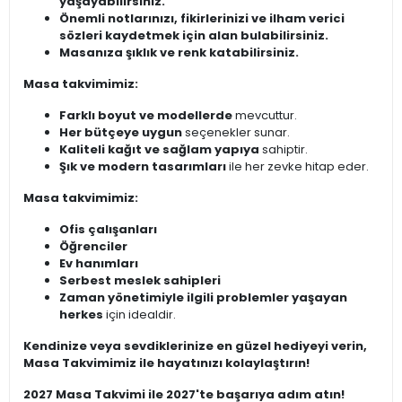
yaşayabilirsiniz.
Önemli notlarınızı, fikirlerinizi ve ilham verici
sözleri kaydetmek için alan bulabilirsiniz.
Masanıza şıklık ve renk katabilirsiniz.
Masa takvimimiz:
Farklı boyut ve modellerde
mevcuttur.
Her bütçeye uygun
seçenekler sunar.
Kaliteli kağıt ve sağlam yapıya
sahiptir.
Şık ve modern tasarımları
ile her zevke hitap eder.
Masa takvimimiz:
Ofis çalışanları
Öğrenciler
Ev hanımları
Serbest meslek sahipleri
Zaman yönetimiyle ilgili problemler yaşayan
herkes
için idealdir.
Kendinize veya sevdiklerinize en güzel hediyeyi verin,
Masa Takvimimiz ile hayatınızı kolaylaştırın!
2027 Masa Takvimi ile 2027'te başarıya adım atın!