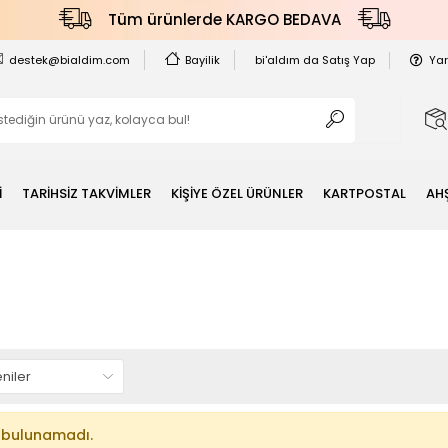
Tüm ürünlerde KARGO BEDAVA
destek@bialdim.com
Bayilik
bi'aldım da Satış Yap
Ya
İ
TARİHSİZ TAKVİMLER
KİŞİYE ÖZEL ÜRÜNLER
KARTPOSTAL
AH
 bulunamadı.