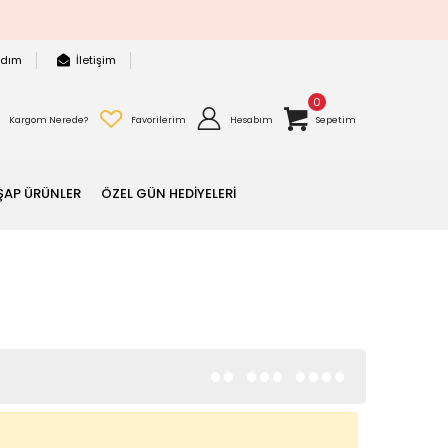
rdım
İletişim
0
Kargom Nerede?
Favorilerim
Hesabım
Sepetim
ŞAP ÜRÜNLER
ÖZEL GÜN HEDİYELERİ