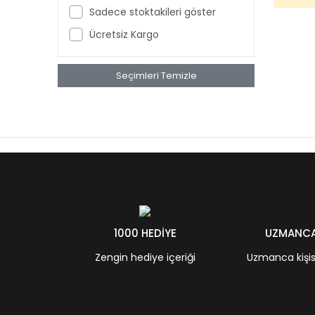
Sadece stoktakileri göster
Ücretsiz Kargo
Seçimleri Temizle
1000 HEDİYE
UZMANCA 
Zengin hediye içeriği
Uzmanca kişisel