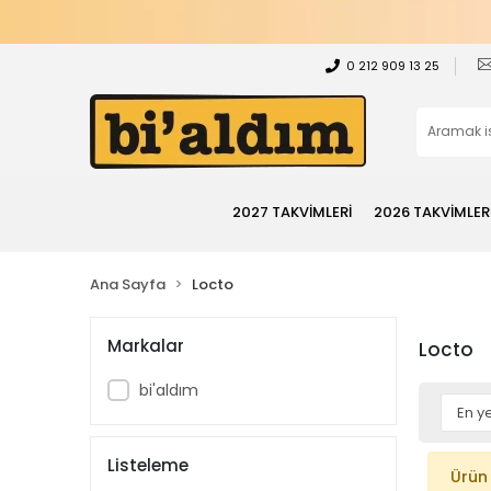
0 212 909 13 25
2027 TAKVİMLERİ
2026 TAKVİMLER
Ana Sayfa
Locto
Markalar
Locto
bi'aldım
Listeleme
Ürün