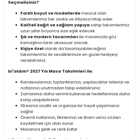
Seçmelisiniz?
Farklı boyut ve modellerde
mevcut olan
takvimlerimiz her zevke ve ihtiyaca hitap eder.
Kaliteli kağıt ve sağlam yapıya
sahip takvimlerimiz
uzun yıllar boyunca size eşlik edecek.
Şık ve modern tasarımları
ile masanızda göz
kamaştırıcı birer aksesuar olacak.
Kişiye özel
olarak da tasarlayabileceğiniz
takvimlerimiz ile sevdiklerinize en güzel hediyeyi
verebilirsiniz.
bi'aldım® 2027 Yılı Masa Takvimleri ile:
Randevularınızı, toplantılarınızı, yapılacaklar listenizi ve
notlarınızı unutmadan takip edebilirsiniz.
Zamanınızı daha verimli kullanarak hedeflerinize daha
kolay ulaşabilirsiniz.
Stresinizi azaltır ve organize bir hayat yaşamanızı
sağlar.
Önemli notlarınızı, fikirlerinizi ve ilham verici sözleri
kaydetmek için alan sunar.
Masanıza şıklık ve renk katar.