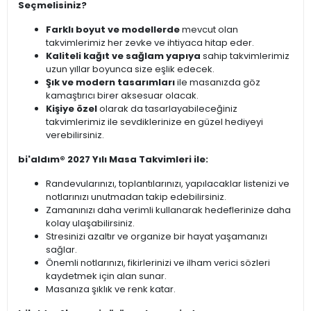
Seçmelisiniz?
Farklı boyut ve modellerde
mevcut olan
takvimlerimiz her zevke ve ihtiyaca hitap eder.
Kaliteli kağıt ve sağlam yapıya
sahip takvimlerimiz
uzun yıllar boyunca size eşlik edecek.
Şık ve modern tasarımları
ile masanızda göz
kamaştırıcı birer aksesuar olacak.
Kişiye özel
olarak da tasarlayabileceğiniz
takvimlerimiz ile sevdiklerinize en güzel hediyeyi
verebilirsiniz.
bi'aldım® 2027 Yılı Masa Takvimleri ile:
Randevularınızı, toplantılarınızı, yapılacaklar listenizi ve
notlarınızı unutmadan takip edebilirsiniz.
Zamanınızı daha verimli kullanarak hedeflerinize daha
kolay ulaşabilirsiniz.
Stresinizi azaltır ve organize bir hayat yaşamanızı
sağlar.
Önemli notlarınızı, fikirlerinizi ve ilham verici sözleri
kaydetmek için alan sunar.
Masanıza şıklık ve renk katar.