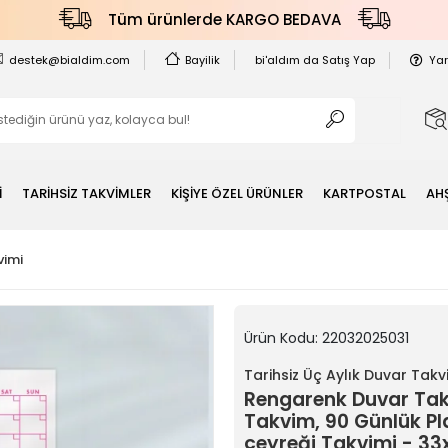
Tüm ürünlerde KARGO BEDAVA
destek@bialdim.com
Bayilik
bi'aldım da Satış Yap
Ya
İ
TARİHSİZ TAKVİMLER
KİŞİYE ÖZEL ÜRÜNLER
KARTPOSTAL
AH
vimi
Ürün Kodu:
22032025031
Tarihsiz Üç Aylık Duvar Takv
Rengarenk Duvar Takv
Takvim, 90 Günlük Plan,
çeyreği Takvimi - 3