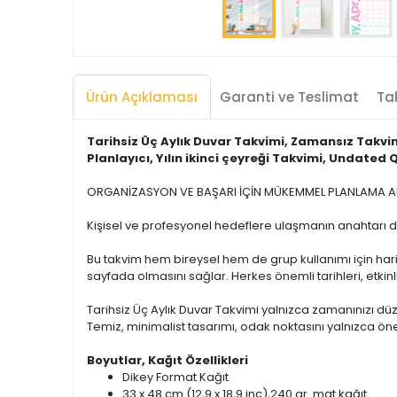
Ürün Açıklaması
Garanti ve Teslimat
Tak
Tarihsiz Üç Aylık Duvar Takvimi, Zamansız Takvim
Planlayıcı, Yılın ikinci çeyreği Takvimi, Undate
ORGANİZASYON VE BAŞARI İÇİN MÜKEMMEL PLANLAMA A
Kişisel ve profesyonel hedeflere ulaşmanın anahtarı 
Bu takvim hem bireysel hem de grup kullanımı için harika
sayfada olmasını sağlar. Herkes önemli tarihleri, etkinl
Tarihsiz Üç Aylık Duvar Takvimi yalnızca zamanınızı d
Temiz, minimalist tasarımı, odak noktasını yalnızca ö
Boyutlar, Kağıt Özellikleri
Dikey Format Kağıt
33 x 48 cm (12,9 x 18,9 inç),240 gr. mat kağıt