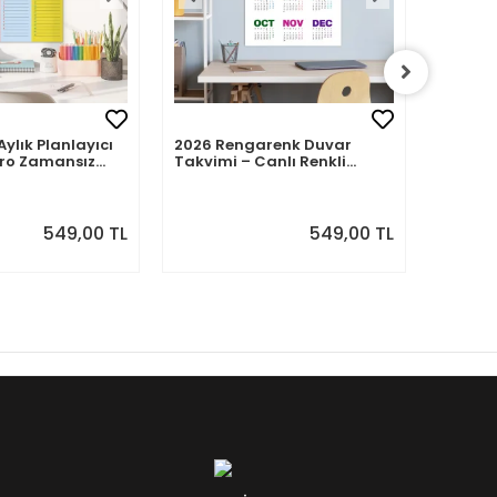
Aylık Planlayıcı
2026 Rengarenk Duvar
2026 Yı
tro Zamansız
Takvimi – Canlı Renkli
Takvimi
Modern Yıllık Takvim
Takvim,
549,00 TL
549,00 TL