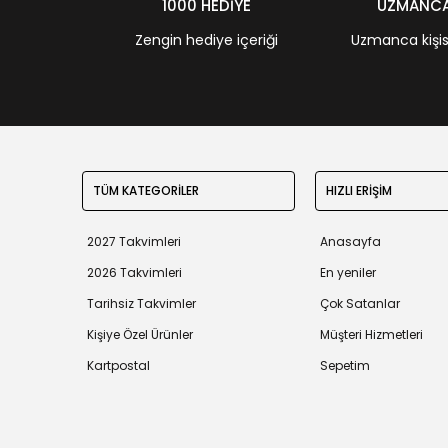
1000 HEDİYE
UZMANCA 
Zengin hediye içeriği
Uzmanca kişisel
TÜM KATEGORİLER
HIZLI ERİŞİM
2027 Takvimleri
Anasayfa
2026 Takvimleri
En yeniler
Tarihsiz Takvimler
Çok Satanlar
Kişiye Özel Ürünler
Müşteri Hizmetleri
Kartpostal
Sepetim