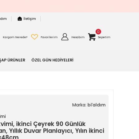
rdım
İletişim
0
Kargom Nerede?
Favorilerim
Hesabım
Sepetim
ŞAP ÜRÜNLER
ÖZEL GÜN HEDİYELERİ
Marka:
bi'aldım
imi
imi, ikinci Çeyrek 90 Günlük
 Yıllık Duvar Planlayıcı, Yılın ikinci
3x48cm