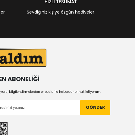
HIZLI TESLİMAT
ler
Sevdiğiniz kişiye özgün hediyeler
EN ABONELİĞİ
uru, bilgilendirmelerden e-posta ile haberdar olmak istiyorum.
GÖNDER