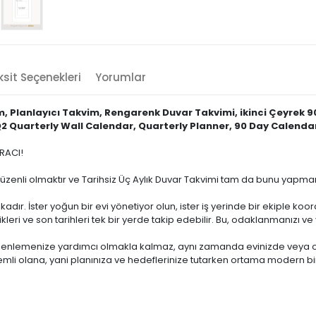
sit Seçenekleri
Yorumlar
, Planlayıcı Takvim, Rengarenk Duvar Takvimi, ikinci Çeyrek 90
d Q2 Quarterly Wall Calendar, Quarterly Planner, 90 Day Calenda
RACI!
düzenli olmaktır ve Tarihsiz Üç Aylık Duvar Takvimi tam da bunu yapm
dır. İster yoğun bir evi yönetiyor olun, ister iş yerinde bir ekiple koo
ikleri ve son tarihleri tek bir yerde takip edebilir. Bu, odaklanmanızı v
üzenlemenize yardımcı olmakla kalmaz, aynı zamanda evinizde veya ofi
nemli olana, yani planınıza ve hedeflerinize tutarken ortama modern bi