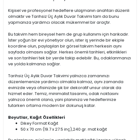
Kişisel ve profesyonel hedeflere ulaşmanın anahtarı düzenli
olmaktır ve Tarihsiz Üç Aylık Duvar Takvimi tam da bunu
yapmanıza yardımcı olacak mükemmel bir araçtır.
Bu takvim hem bireysel hem de grup kullanımı için harikadır.
İster yoğun bir evi yönetiyor olun, ister iş yerinde bir ekiple
koordine olun, paylaşılan bir görsel takvim herkesin aynı
sayfada olmasını sağlar. Herkes önemli tarihleri, etkinlikleri
ve son tarihleri tek bir yerde takip edebilir. Bu, odaklanmanızı
ve yolda kalmanızı sağlar.
Tarihsiz Üç Aylık Duvar Takvimi yalnızca zamanınızı
düzenlemenize yardımcı olmakla kalmaz, aynı zamanda
evinizde veya ofisinizde şık bir dekoratif unsur olarak da
hizmet eder. Temiz, minimalist tasarımı, odak noktasını
yalnızca önemli olana, yani planınıza ve hedeflerinize
tutarken ortama modern bir dokunuş katar.
Boyutlar, Kağıt Özellikleri
Dikey Format Kağıt
50 x 70 cm (19.7 x 27.5 inç),240 gr. mat kağıt