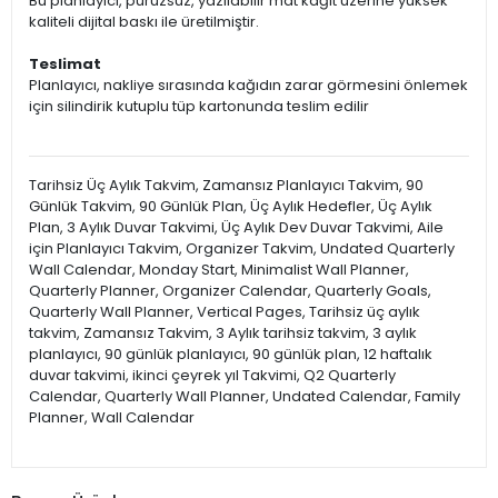
Bu planlayıcı, pürüzsüz, yazılabilir mat kağıt üzerine yüksek
kaliteli dijital baskı ile üretilmiştir.
Teslimat
Planlayıcı, nakliye sırasında kağıdın zarar görmesini önlemek
için silindirik kutuplu tüp kartonunda teslim edilir
Tarihsiz Üç Aylık Takvim, Zamansız Planlayıcı Takvim, 90
Günlük Takvim, 90 Günlük Plan, Üç Aylık Hedefler, Üç Aylık
Plan, 3 Aylık Duvar Takvimi, Üç Aylık Dev Duvar Takvimi, Aile
için Planlayıcı Takvim, Organizer Takvim, Undated Quarterly
Wall Calendar, Monday Start, Minimalist Wall Planner,
Quarterly Planner, Organizer Calendar, Quarterly Goals,
Quarterly Wall Planner, Vertical Pages, Tarihsiz üç aylık
takvim, Zamansız Takvim, 3 Aylık tarihsiz takvim, 3 aylık
planlayıcı, 90 günlük planlayıcı, 90 günlük plan, 12 haftalık
duvar takvimi, ikinci çeyrek yıl Takvimi, Q2 Quarterly
Calendar, Quarterly Wall Planner, Undated Calendar, Family
Planner, Wall Calendar