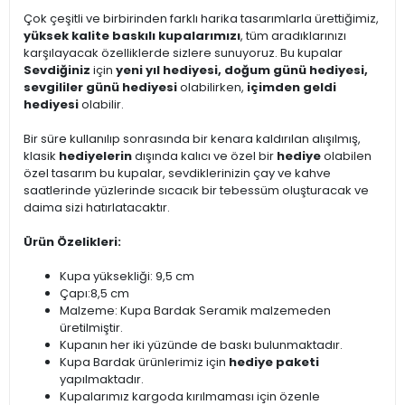
Çok çeşitli ve birbirinden farklı harika tasarımlarla ürettiğimiz,
yüksek kalite baskılı kupalarımızı
, tüm aradıklarınızı
karşılayacak özelliklerde sizlere sunuyoruz. Bu kupalar
Sevdiğiniz
için
yeni yıl hediyesi, doğum günü hediyesi,
sevgililer günü hediyesi
olabilirken,
içimden geldi
hediyesi
olabilir.
Bir süre kullanılıp sonrasında bir kenara kaldırılan alışılmış,
klasik
hediyelerin
dışında kalıcı ve özel bir
hediye
olabilen
özel tasarım bu kupalar, sevdiklerinizin çay ve kahve
saatlerinde yüzlerinde sıcacık bir tebessüm oluşturacak ve
daima sizi hatırlatacaktır.
Ürün Özelikleri:
Kupa yüksekliği: 9,5 cm
Çapı:8,5 cm
Malzeme: Kupa Bardak Seramik malzemeden
üretilmiştir.
Kupanın her iki yüzünde de baskı bulunmaktadır.
Kupa Bardak ürünlerimiz için
hediye paketi
yapılmaktadır.
Kupalarımız kargoda kırılmaması için özenle