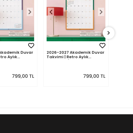
Akademik Duvar
2026-2027 Akademik Duvar
2026-2
tro Aylık
Takvimi | Retro Aylık
Takvimi
Eylül 2026 -
Planlayıcı | Ağustos 2026 -
Planlay
7 | Sonraki Ay
Temmuz 2027 | Sonraki Ay
Haziran
Önizlemeli
Önizle
799,00 TL
799,00 TL