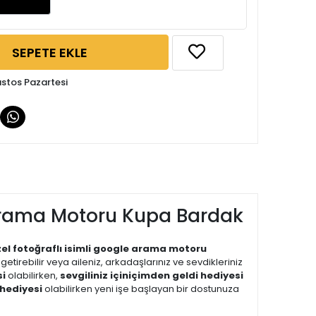
SEPETE EKLE
ustos Pazartesi
e Arama Motoru Kupa Bardak
zel fotoğraflı isimli google arama motoru
getirebilir veya aileniz, arkadaşlarınız ve sevdikleriniz
i
olabilirken,
sevgiliniz için
içimden geldi hediyesi
hediyesi
olabilirken yeni işe başlayan bir dostunuza