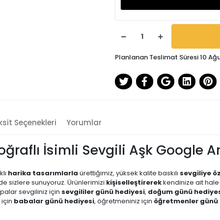
Planlanan Teslimat Süresi 10 Ağ
sit Seçenekleri
Yorumlar
toğraflı İsimli Sevgili Aşk Googl
klı
harika tasarımlarla
ürettiğimiz, yüksek kalite baskılı
sevgiliye ö
erde sizlere sunuyoruz. Ürünlerimizi
kişiselleştirerek
kendinize ait hale 
upalar sevgiliniz için
sevgililer günü hediyesi
,
doğum günü hediyes
 için
babalar günü hediyesi
, öğretmeniniz için
öğretmenler günü 