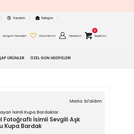
Yardım
İletişim
0
Kargom Nerede?
Favorilerim
Hesabım
Sepetim
ŞAP ÜRÜNLER
ÖZEL GÜN HEDİYELERİ
Marka:
bi'aldım
 Bayan İsimli Kupa Bardaklar
 Fotoğraflı İsimli Sevgili Aşk
u Kupa Bardak