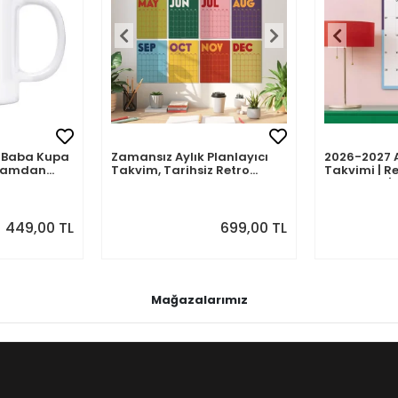
mli Baba Kupa
Zamansız Aylık Planlayıcı
2026-2027 
abamdan
Takvim, Tarihsiz Retro
Takvimi | Re
Duvar Takvimi
Planlayıcı | 
Ağustos 202
Önizlemeli
449,00 TL
699,00 TL
Mağazalarımız