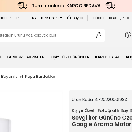
Tüm ürünlerde KARGO BEDAVA
TRY - Türk Lirası
bialdim.com
Bayilik
bi'aldım da Satış Yap
İ
TARİHSİZ TAKVİMLER
KİŞİYE ÖZEL ÜRÜNLER
KARTPOSTAL
AH
y Bayan İsimli Kupa Bardaklar
Ürün Kodu:
4720220001983
Kişiye Özel 1 Fotoğraflı Bay
Sevgililer Gününe Özel
Google Arama Motor