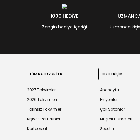
1000 HEDİYE
UZMANCA 
Zengin hediye içeriği
Uzmanca kişisel
TÜM KATEGORİLER
HIZLI ERİŞİM
2027 Takvimleri
Anasayfa
2026 Takvimleri
En yeniler
Tarihsiz Takvimler
Çok Satanlar
Kişiye Özel Ürünler
Müşteri Hizmetleri
Kartpostal
Sepetim