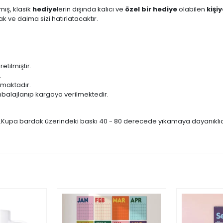
mış, klasik
hediye
lerin dışında kalıcı ve
özel bir hediye
olabilen
kişi
 ve daima sizi hatırlatacaktır.
ilmiştir.
.
lmaktadır.
balajlanıp kargoya verilmektedir.
r.Kupa bardak üzerindeki baskı 40 - 80 derecede yıkamaya dayanıklıdır