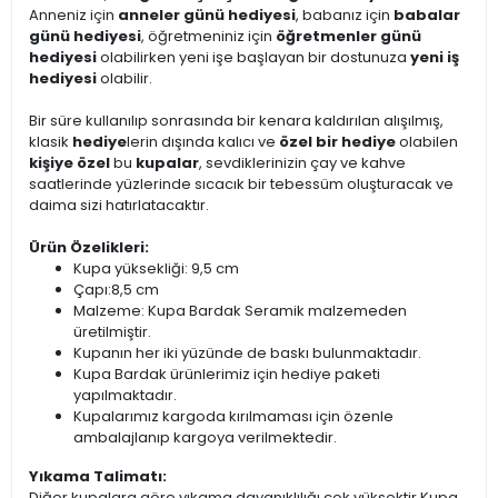
Anneniz için
anneler günü hediyesi
, babanız için
babalar
günü hediyesi
, öğretmeniniz için
öğretmenler günü
hediyesi
olabilirken yeni işe başlayan bir dostunuza
yeni iş
hediyesi
olabilir.
Bir süre kullanılıp sonrasında bir kenara kaldırılan alışılmış,
klasik
hediye
lerin dışında kalıcı ve
özel bir hediye
olabilen
kişiye özel
bu
kupalar
, sevdiklerinizin çay ve kahve
saatlerinde yüzlerinde sıcacık bir tebessüm oluşturacak ve
daima sizi hatırlatacaktır.
Ürün Özelikleri:
Kupa yüksekliği: 9,5 cm
Çapı:8,5 cm
Malzeme: Kupa Bardak Seramik malzemeden
üretilmiştir.
Kupanın her iki yüzünde de baskı bulunmaktadır.
Kupa Bardak ürünlerimiz için hediye paketi
yapılmaktadır.
Kupalarımız kargoda kırılmaması için özenle
ambalajlanıp kargoya verilmektedir.
Yıkama Talimatı:
Diğer kupalara göre yıkama dayanıklılığı çok yüksektir.Kupa