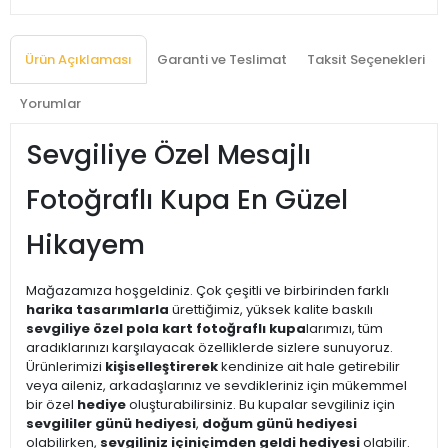
Ürün Açıklaması
Garanti ve Teslimat
Taksit Seçenekleri
Yorumlar
Sevgiliye Özel Mesajlı
Fotoğraflı Kupa En Güzel
Hikayem
Mağazamıza hoşgeldiniz. Çok çeşitli ve birbirinden farklı
harika tasarımlarla
ürettiğimiz, yüksek kalite baskılı
sevgiliye özel pola kart fotoğraflı kupa
larımızı, tüm
aradıklarınızı karşılayacak özelliklerde sizlere sunuyoruz.
Ürünlerimizi
kişiselleştirerek
kendinize ait hale getirebilir
veya aileniz, arkadaşlarınız ve sevdikleriniz için mükemmel
bir özel
hediye
oluşturabilirsiniz. Bu kupalar sevgiliniz için
sevgililer günü hediyesi
,
doğum günü hediyesi
olabilirken,
sevgiliniz için
içimden geldi hediyesi
olabilir.