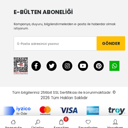
E-BÜLTEN ABONELİĞİ
Kampanya, duyuru, bilgilendirmelerden e-posta ile haberdar olmak
istiyorum.
GÖNDER
Tüm bilgileriniz 256bit SSL Sertifikası ile korunmaktadır.
©
2026
Tüm Hakları Saklıdır
0
Anasayfa
Ürünler
Sepetim
Favorilerim
Hesabım