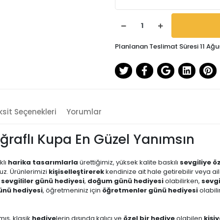
Planlanan Teslimat Süresi 11 Ağu
sit Seçenekleri
Yorumlar
oğraflı Kupa En Güzel Yanımsın
klı
harika tasarımlarla
ürettiğimiz, yüksek kalite baskılı
sevgiliye ö
uz. Ürünlerimizi
kişiselleştirerek
kendinize ait hale getirebilir veya a
n
sevgililer günü hediyesi
,
doğum günü hediyesi
olabilirken,
sevgi
ünü hediyesi
, öğretmeniniz için
öğretmenler günü hediyesi
olabil
mış, klasik
hediye
lerin dışında kalıcı ve
özel bir hediye
olabilen
kişi