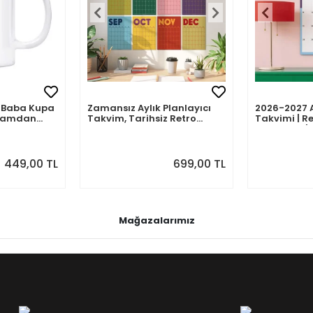
mli Baba Kupa
Zamansız Aylık Planlayıcı
2026-2027 
abamdan
Takvim, Tarihsiz Retro
Takvimi | Re
Duvar Takvimi
Planlayıcı | 
Ağustos 202
Önizlemeli
449,00 TL
699,00 TL
Mağazalarımız