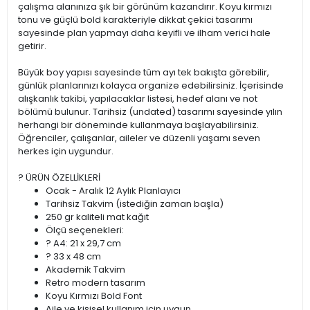
çalışma alanınıza şık bir görünüm kazandırır. Koyu kırmızı
tonu ve güçlü bold karakteriyle dikkat çekici tasarımı
sayesinde plan yapmayı daha keyifli ve ilham verici hale
getirir.
Büyük boy yapısı sayesinde tüm ayı tek bakışta görebilir,
günlük planlarınızı kolayca organize edebilirsiniz. İçerisinde
alışkanlık takibi, yapılacaklar listesi, hedef alanı ve not
bölümü bulunur. Tarihsiz (undated) tasarımı sayesinde yılın
herhangi bir döneminde kullanmaya başlayabilirsiniz.
Öğrenciler, çalışanlar, aileler ve düzenli yaşamı seven
herkes için uygundur.
? ÜRÜN ÖZELLİKLERİ
Ocak - Aralık 12 Aylık Planlayıcı
Tarihsiz Takvim (istediğin zaman başla)
250 gr kaliteli mat kağıt
Ölçü seçenekleri:
? A4: 21 x 29,7 cm
? 33 x 48 cm
Akademik Takvim
Retro modern tasarım
Koyu Kırmızı Bold Font
Aile ve kişisel kullanım için uygun