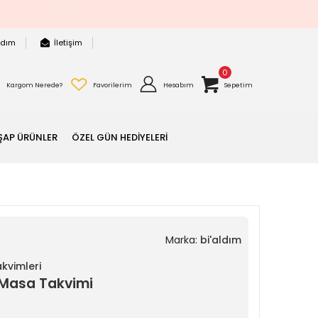
rdım
İletişim
0
Kargom Nerede?
Favorilerim
Hesabım
Sepetim
ŞAP ÜRÜNLER
ÖZEL GÜN HEDİYELERİ
Marka:
bi'aldım
kvimleri
 Masa Takvimi