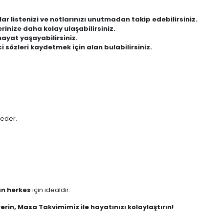
lar listenizi ve notlarınızı unutmadan takip edebilirsiniz.
inize daha kolay ulaşabilirsiniz.
hayat yaşayabilirsiniz.
ici sözleri kaydetmek için alan bulabilirsiniz.
 eder.
an herkes
için idealdir.
erin, Masa Takvimimiz ile hayatınızı kolaylaştırın!