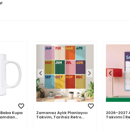
n!
mli Baba Kupa
Zamansız Aylık Planlayıcı
2026-2027 
abamdan
Takvim, Tarihsiz Retro
Takvimi | Re
Duvar Takvimi
Planlayıcı | 
Ağustos 202