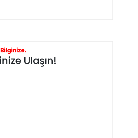
ilginize.
nize Ulaşın!