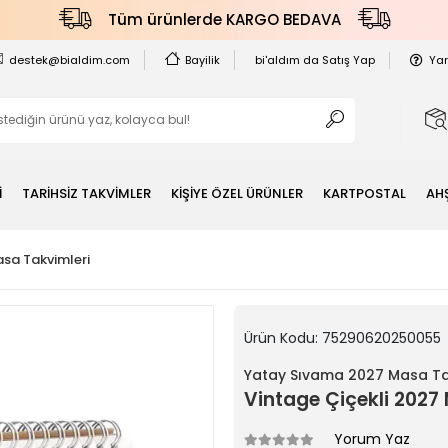
Tüm ürünlerde KARGO BEDAVA
destek@bialdim.com
Bayilik
bi'aldım da Satış Yap
Ya
İ
TARİHSİZ TAKVİMLER
KİŞİYE ÖZEL ÜRÜNLER
KARTPOSTAL
AH
sa Takvimleri
Ürün Kodu:
75290620250055
Yatay Sıvama 2027 Masa Ta
Vintage Çiçekli 2027
Yorum Yaz