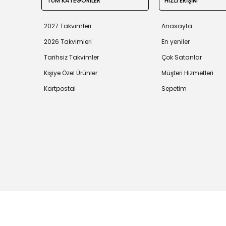
TÜM KATEGORİLER
HIZLI ERİŞİM
2027 Takvimleri
Anasayfa
2026 Takvimleri
En yeniler
Tarihsiz Takvimler
Çok Satanlar
Kişiye Özel Ürünler
Müşteri Hizmetleri
Kartpostal
Sepetim
Tüm bilgileriniz 256bit SSL Sertifikası ile korunmaktadır.
©