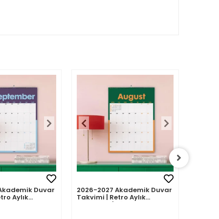
Akademik Duvar
2026-2027 Akademik Duvar
2026-2
tro Aylık
Takvimi | Retro Aylık
Takvimi
Eylül 2026 -
Planlayıcı | Ağustos 2026 -
Planlay
7 | Sonraki Ay
Temmuz 2027 | Sonraki Ay
Haziran