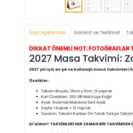
Ürün Açıklaması
Garanti ve Teslimat
Tak
DİKKAT ÖNEMLİ NOT: FOTOĞRAFLAR TEMS
2027 Masa Takvimi: Zam
2027 yılı için en şık ve kullanışlı masa takvimleri il
Özelikler:
Takvim Boyutu: 19cm x 11cm, 13 yaprak
Kart Özelikleri: 350 GR Mat Kuşe Kağıt
Ayak: Sıvamalı Mukavva Sert Ayak
Sayfa: 1 Kapak + 12 Yaprak
Tasarım: Takvim Kartları Ön Tarafı Türkçe Takvim,
bi'aldım® TAKVİMLERİ HER ZAMAN BİR TAKVİMDEN