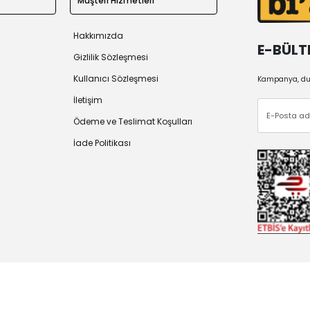
Müşteri Hizmetleri
Hakkımızda
E-BÜLT
Gizlilik Sözleşmesi
Kullanıcı Sözleşmesi
Kampanya, duy
İletişim
Ödeme ve Teslimat Koşulları
İade Politikası
 2026
Tüm Hakları Saklıdır