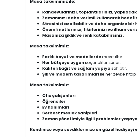
Masa takvimimiz ile:
Randevularınızı, toplantılarınızı, yapılacak
Zamanınızı daha verimli kullanarak hedefler
Stresinizi azaltabilir ve daha organize bir 
Önemli notlarınızı, fikirlerinizi ve ilham ver
Masanıza şıklık ve renk katabilirsiniz.
Masa takvimimiz:
Farklı boyut ve modellerde
mevcuttur.
Her bütçeye uygun
seçenekler sunar.
Kaliteli kağıt ve sağlam yapıya
sahiptir.
Şık ve modern tasarımları
ile her zevke hitap
Masa takvimimiz:
Ofis çalışanları
Öğrenciler
Ev hanımları
Serbest meslek sahipleri
Zaman yönetimiyle ilgili problemler yaşay
Kendinize veya sevdiklerinize en güzel hediyeyi v