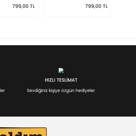
Önizlemeli
Önizle
799,00 TL
799,00 TL
HIZLI TESLİMAT
ler
Sevdiğiniz kişiye özgün hediyeler