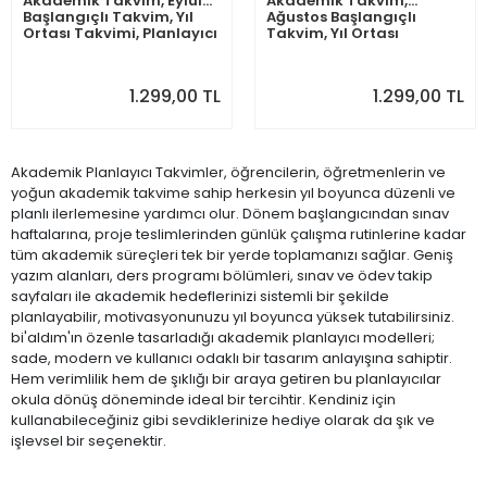
Akademik Takvim, Eylül
Akademik Takvim,
Başlangıçlı Takvim, Yıl
Ağustos Başlangıçlı
Ortası Takvimi, Planlayıcı
Takvim, Yıl Ortası
Duvar Takvimi, İngilizce,
Takvimi, Planlayıcı Duvar
Almanca, Fransızca,
Takvimi, İngilizce,
İspanyolca Takvim, Eğitici
Almanca, Fransızca,
1.299,00 TL
1.299,00 TL
Takvim, Önceki ve
İspanyolca Takvim, Eğitici
Sonraki Ay Takvim, 33x65
Takvim, Önceki ve
cm
Sonraki Ay Takvim, 33x65
cm
Akademik Planlayıcı Takvimler, öğrencilerin, öğretmenlerin ve
yoğun akademik takvime sahip herkesin yıl boyunca düzenli ve
planlı ilerlemesine yardımcı olur. Dönem başlangıcından sınav
haftalarına, proje teslimlerinden günlük çalışma rutinlerine kadar
tüm akademik süreçleri tek bir yerde toplamanızı sağlar. Geniş
yazım alanları, ders programı bölümleri, sınav ve ödev takip
sayfaları ile akademik hedeflerinizi sistemli bir şekilde
planlayabilir, motivasyonunuzu yıl boyunca yüksek tutabilirsiniz.
bi'aldım'ın özenle tasarladığı akademik planlayıcı modelleri;
sade, modern ve kullanıcı odaklı bir tasarım anlayışına sahiptir.
Hem verimlilik hem de şıklığı bir araya getiren bu planlayıcılar
okula dönüş döneminde ideal bir tercihtir. Kendiniz için
kullanabileceğiniz gibi sevdiklerinize hediye olarak da şık ve
işlevsel bir seçenektir.