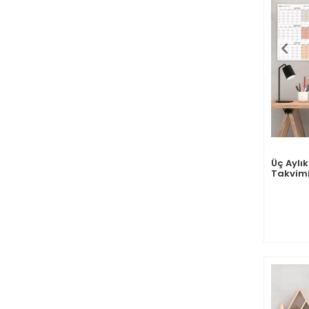
Üç Aylı
Takvimi
2026 Du
Renkler
- 35x5