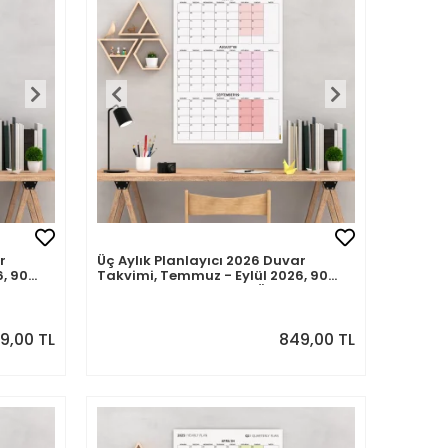
r
Üç Aylık Planlayıcı 2026 Duvar
, 90
Takvimi, Temmuz - Eylül 2026, 90
cü
Günlük Planlama, Yılın Üçüncü
Çeyreği Takvimi - 50x70cm
49,00 TL
849,00 TL