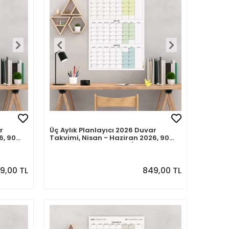
r
Üç Aylık Planlayıcı 2026 Duvar
6, 90
Takvimi, Nisan - Haziran 2026, 90
 Çeyreği
Günlük Planlama, Yılın İkinci Çeyreği
Takvimi - 50x70cm
49,00 TL
849,00 TL