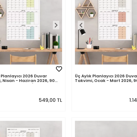
k Planlayıcı 2026 Duvar
Üç Aylık Planlayıcı 2026 Duva
, Nisan - Haziran 2026, 90
Takvimi, Ocak - Mart 2026, 9
lanlama, Yılın İkinci Çeyreği
Günlük Planlama, Yılın Birinci
i - 35x50cm
Çeyreği Takvimi - 70x100cm
549,00 TL
1.1