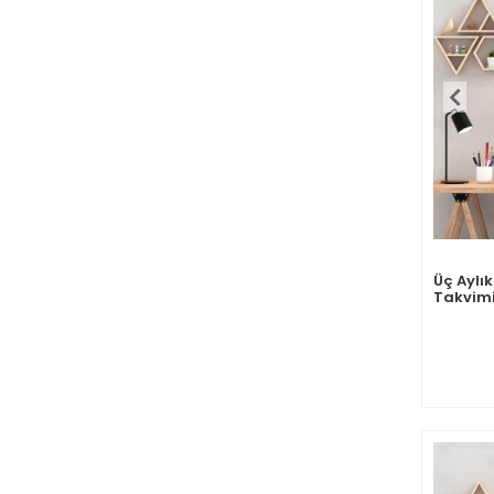
Üç Aylı
Takvimi
Günlük 
Çeyreği