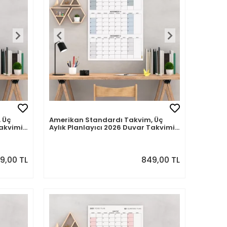
 Üç
Amerikan Standardı Takvim, Üç
akvimi,
Aylık Planlayıcı 2026 Duvar Takvimi,
Ekim - Aralık 2026, 90 Günlük
yreği
Planlama, Yılın Dördüncü Çeyreği
Günü
Takvimi, Gri Takvim, Pazar Günü
cm
Başlangıçlı Takvim - 50x70cm
49,00 TL
849,00 TL