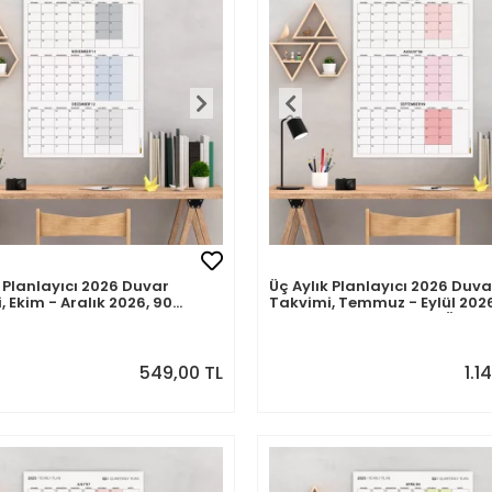
k Planlayıcı 2026 Duvar
Üç Aylık Planlayıcı 2026 Duva
 Ekim - Aralık 2026, 90
Takvimi, Temmuz - Eylül 2026
Planlama, Yılın Dördüncü
Günlük Planlama, Yılın Üçün
 Takvimi - 35x50cm
Çeyreği Takvimi - 70x100cm
549,00 TL
1.1