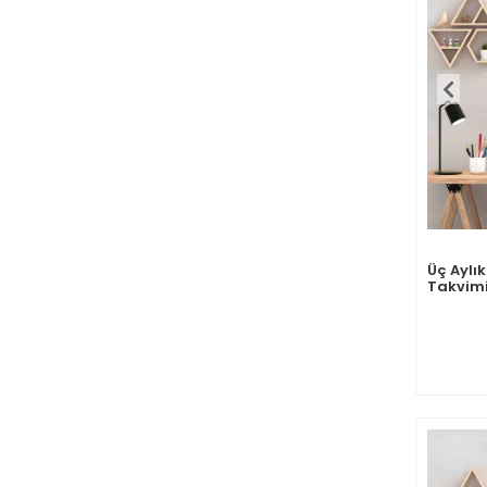
Üç Aylı
Takvimi
Günlük P
Takvim