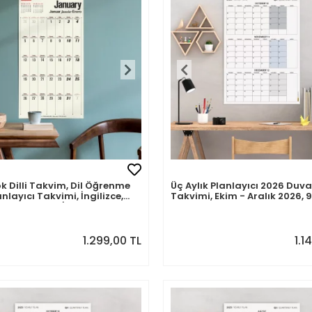
k Dilli Takvim, Dil Öğrenme
Üç Aylık Planlayıcı 2026 Duva
anlayıcı Takvimi, İngilizce,
Takvimi, Ekim - Aralık 2026, 
, Fransızca, İspanyolca
Günlük Planlama, Yılın Dörd
 Eğitici Takvim, Önceki ve
Çeyreği Takvimi - 70x100cm
 Ay Takvim, 33x65 cm
 inç)
1.299,00 TL
1.1