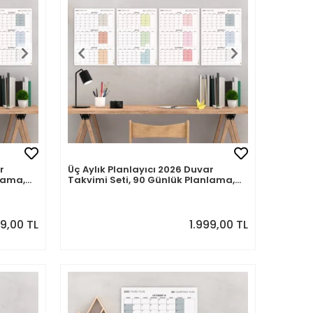
r
Üç Aylık Planlayıcı 2026 Duvar
lama,
Takvimi Seti, 90 Günlük Planlama,
m, Boho
2026 Duvar Planlayıcı Takvim, Boho
Takvimi
Renkler, 12 Hafta Planlayıcı Takvimi
- 50x70cm
9,00 TL
1.999,00 TL