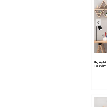
Üç Aylı
Takvimi,
Günlük 
Çeyreği