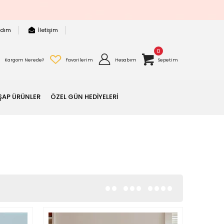
rdım
İletişim
0
Kargom Nerede?
Favorilerim
Hesabım
Sepetim
ŞAP ÜRÜNLER
ÖZEL GÜN HEDİYELERİ