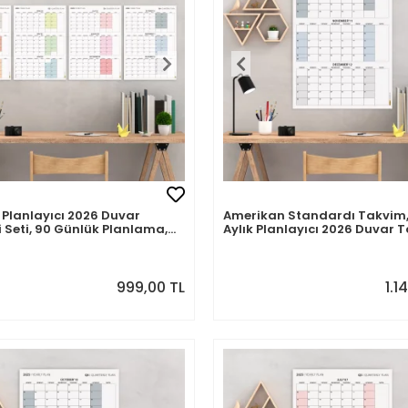
k Planlayıcı 2026 Duvar
Amerikan Standardı Takvim,
 Seti, 90 Günlük Planlama,
Aylık Planlayıcı 2026 Duvar T
var Planlayıcı Takvim, Boho
Ekim - Aralık 2026, 90 Günlük
, 12 Hafta Planlayıcı Takvimi
Planlama, Yılın Dördüncü Çe
0cm
Takvimi, Gri Takvim, Pazar 
Başlangıçlı Takvim - 70x100
999,00 TL
1.1