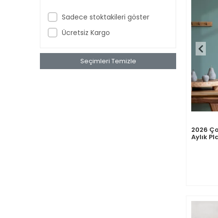
Sadece stoktakileri göster
Ücretsiz Kargo
Seçimleri Temizle
2026 Ço
Aylık Pl
Almanca
Takvim,
Sonraki
(13x25.5