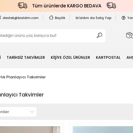
Tüm ürünlerde KARGO BEDAVA
destek@bialdim.com
Bayilik
bi'aldım da Satış Yap
Ya
İ
TARİHSİZ TAKVİMLER
KİŞİYE ÖZEL ÜRÜNLER
KARTPOSTAL
AH
lık Planlayıcı Takvimler
anlayıcı Takvimler