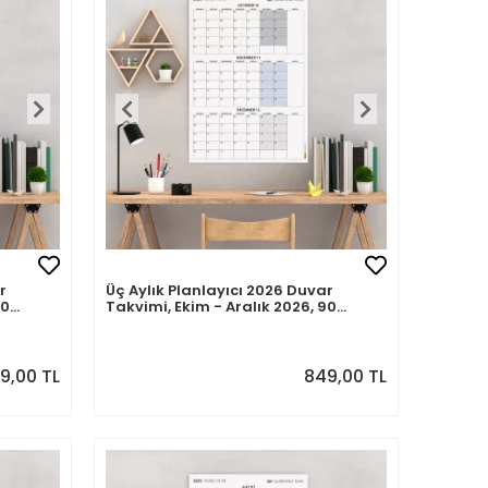
r
Üç Aylık Planlayıcı 2026 Duvar
90
Takvimi, Ekim - Aralık 2026, 90
üncü
Günlük Planlama, Yılın Dördüncü
Çeyreği Takvimi - 50x70cm
49,00 TL
849,00 TL