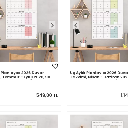
k Planlayıcı 2026 Duvar
Üç Aylık Planlayıcı 2026 Duva
, Temmuz - Eylül 2026, 90
Takvimi, Nisan - Haziran 202
Planlama, Yılın Üçüncü
Günlük Planlama, Yılın İkinci
 Takvimi - 35x50cm
Takvimi - 70x100cm
549,00 TL
1.1