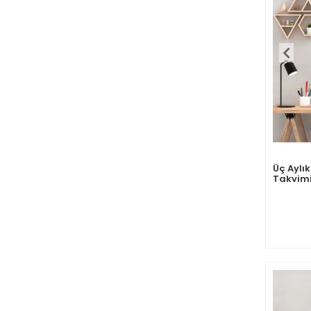
Üç Aylı
Takvimi
Günlük P
Çeyreği