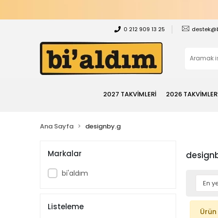
0 212 909 13 25
destek@
2027 TAKVİMLERİ
2026 TAKVİMLER
Ana Sayfa
designby.g
Markalar
design
bi'aldım
Listeleme
Ürün