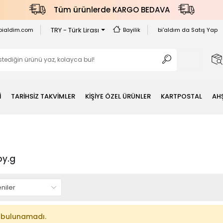
Tüm ürünlerde KARGO BEDAVA
TRY - Türk Lirası
bialdim.com
Bayilik
bi'aldım da Satış Yap
İ
TARİHSİZ TAKVİMLER
KİŞİYE ÖZEL ÜRÜNLER
KARTPOSTAL
AH
by.g
 bulunamadı.