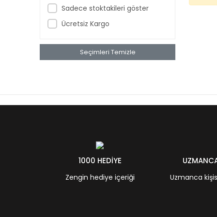
Sadece stoktakileri göster
Ücretsiz Kargo
Seçimleri Temizle
1000 HEDİYE
UZMANCA 
Zengin hediye içeriği
Uzmanca kişisel