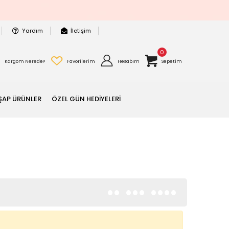
Yardım
İletişim
0
Kargom Nerede?
Favorilerim
Hesabım
Sepetim
ŞAP ÜRÜNLER
ÖZEL GÜN HEDİYELERİ