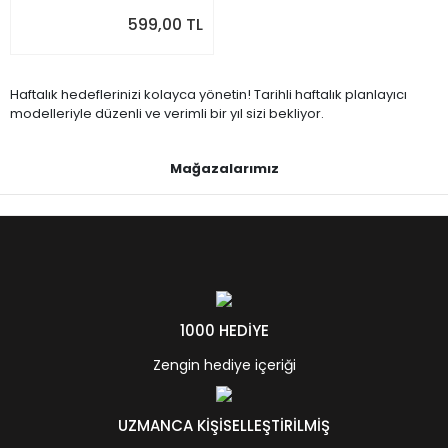
599,00 TL
Haftalık hedeflerinizi kolayca yönetin! Tarihli haftalık planlayıcı
modelleriyle düzenli ve verimli bir yıl sizi bekliyor.
Mağazalarımız
1000 HEDİYE
Zengin hediye içeriği
UZMANCA KİŞİSELLEŞTİRİLMİŞ