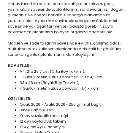
Her ay farklı bir renk tasarımına sahip olan takvim; geniş
yazım alanı sayesinde toplantılarınızı, randevularınızı, doğum
günlerinizi ve önemli notlarınızı rahatça planlamanıza
yardımcı olur. Ayrıca her sayfadaki sonraki ay önizlemesi
sayesinde yaklaşan tarihleri tek bakışta görebilir, sayfa
çevirmeden planlarınızı kolayca organize edebilirsiniz.
Modern ve sade tasarımı sayesinde ev, ofis, çalışma odası,
mutfak ve ortak kullanım alanlarında dekoratif bir görünüm
sunarken günlük planlamanızı da kolaylaştırır.
BOYUTLAR:
A4: 21 x 29,7 cm (Orta Boy Takvim),
- Günlük metin kutusu boyutları: 2,8 x 4,3 cm
33 x 48 cm (Büyük Boy Takvim),
- Günlük metin kutusu boyutları: 4,4 x 7 cm
ÖZELLİKLER:
Ocak 2026 - Aralık 2026 • 250 gr. mat kağıt
Dikey Kağıt Düzeni
Kolay yazılabilir mat kağıt
12 ayrı sayfa aylık takvim
12 Ay için Aylık Planlayıcı
Duvara Asılan Takvim