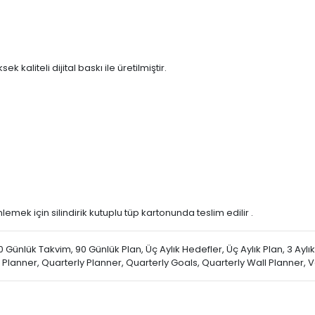
k kaliteli dijital baskı ile üretilmiştir.
emek için silindirik kutuplu tüp kartonunda teslim edilir .
0 Günlük Takvim, 90 Günlük Plan, Üç Aylık Hedefler, Üç Aylık Plan, 3 Ayl
 Planner, Quarterly Planner, Quarterly Goals, Quarterly Wall Planner, 