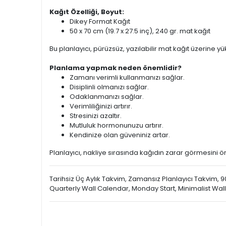
Kağıt Özelliği, Boyut:
Dikey Format Kağıt
50 x 70 cm (19.7 x 27.5 inç), 240 gr. mat kağıt
Bu planlayıcı, pürüzsüz, yazılabilir mat kağıt üzerine yükse
Planlama yapmak neden önemlidir?
Zamanı verimli kullanmanızı sağlar.
Disiplinli olmanızı sağlar.
Odaklanmanızı sağlar.
Verimliliğinizi artırır.
Stresinizi azaltır.
Mutluluk hormonunuzu artırır.
Kendinize olan güveniniz artar.
Planlayıcı, nakliye sırasında kağıdın zarar görmesini önl
Tarihsiz Üç Aylık Takvim, Zamansız Planlayıcı Takvim, 9
Quarterly Wall Calendar, Monday Start, Minimalist Wall