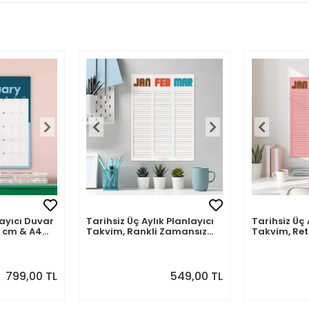
ayıcı Duvar
Tarihsiz Üç Aylık Planlayıcı
Tarihsiz Üç 
 cm & A4
Takvim, Rankli Zamansız
Takvim, Re
 Ay
Takvim Seti
Takvim Seti
799,00 TL
549,00 TL