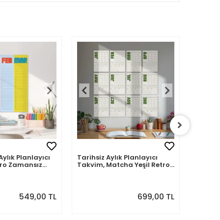
Aylık Planlayıcı
Tarihsiz Aylık Planlayıcı
Tarihsi
tro Zamansız
Takvim, Matcha Yeşil Retro
Takvim,
Organizer Duvar Planlayıcı
Organiz
549,00 TL
699,00 TL