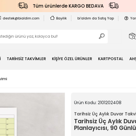
Tüm ürünlerde KARGO BEDAVA
destek@bialdim.com
Bayilik
bi'aldım da Satış Yap
Ya
İ
TARİHSİZ TAKVİMLER
KİŞİYE ÖZEL ÜRÜNLER
KARTPOSTAL
AH
vimi
Ürün Kodu:
2101202408
Tarihsiz Üç Aylık Duvar Takv
Tarihsiz Üç Aylık Duv
Planlayıcısı, 90 Gün