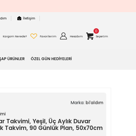
rdım
İletişim
0
Kargom Nerede?
Favorilerim
Hesabım
Sepetim
ŞAP ÜRÜNLER
ÖZEL GÜN HEDİYELERİ
Marka:
bi'aldım
imi
ar Takvimi, Yeşil, Üç Aylık Duvar
lük Takvim, 90 Günlük Plan, 50x70cm