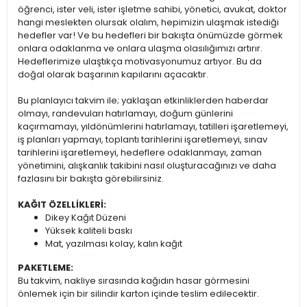
öğrenci, ister veli, ister işletme sahibi, yönetici, avukat, doktor
hangi meslekten olursak olalım, hepimizin ulaşmak istediği
hedefler var! Ve bu hedefleri bir bakışta önümüzde görmek
onlara odaklanma ve onlara ulaşma olasılığımızı artırır.
Hedeflerimize ulaştıkça motivasyonumuz artıyor. Bu da
doğal olarak başarının kapılarını açacaktır.
Bu planlayıcı takvim ile; yaklaşan etkinliklerden haberdar
olmayı, randevuları hatırlamayı, doğum günlerini
kaçırmamayı, yıldönümlerini hatırlamayı, tatilleri işaretlemeyi,
iş planları yapmayı, toplantı tarihlerini işaretlemeyi, sınav
tarihlerini işaretlemeyi, hedeflere odaklanmayı, zaman
yönetimini, alışkanlık takibini nasıl oluşturacağınızı ve daha
fazlasını bir bakışta görebilirsiniz.
KAĞIT ÖZELLİKLERİ:
Dikey Kağıt Düzeni
Yüksek kaliteli baskı
Mat, yazılması kolay, kalın kağıt
PAKETLEME:
Bu takvim, nakliye sırasında kağıdın hasar görmesini
önlemek için bir silindir karton içinde teslim edilecektir.