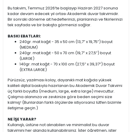
Bu takvim, Temmuz 2026’te başlayıp Haziran 2027 sonuna
kadar devam edecek yıl ortası Akademik duvar takvimidir.
Bir sonraki döneme ait hedeflerinizi, planlarınızı ve fikirlerinizi
tek sayfada ve bir bakışta görmenizi sağlar.
BASKI EBATLARI:
240gr. mat kağıt - 35 x 50 cm (13,7” x 19,75”) boyut
(MEDIUM)
240gr. mat kağıt - 50 x 70 cm (19,7” x 27,5”) boyut
(LARGE)
140gr. mat kağıt - 70 x 100 cm (27,5” x 39,37”) boyut
(EXTRA LARGE)
Pürüzsüz, yazılması kolay, dayanıklı mat kağıda yüksek
kaliteli dijital baskıyla hazırlanan bu Akademik Duvar Takvimi
üç farklı boyutta (medium, large, extra large) mevcuttur.
Çalışma alanınıza ve zevkinize göre beden seçimi size
kalmış! (Bunlardan farklı ölçülerde istiyorsanız lütfen bizimle
iletişime geçin.)
NE İŞE YARAR?
Kullanışlı, üstüne not alınabilen ve minimalist bu duvar
takvimini her alanda kullanabilirsiniz. İster öğretmen, ister