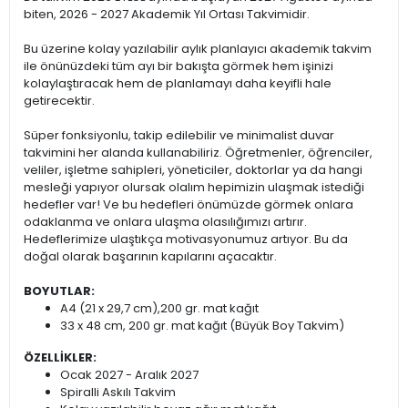
biten, 2026 - 2027 Akademik Yıl Ortası Takvimidir.
Bu üzerine kolay yazılabilir aylık planlayıcı akademik takvim
ile önünüzdeki tüm ayı bir bakışta görmek hem işinizi
kolaylaştıracak hem de planlamayı daha keyifli hale
getirecektir.
Süper fonksiyonlu, takip edilebilir ve minimalist duvar
takvimini her alanda kullanabiliriz. Öğretmenler, öğrenciler,
veliler, işletme sahipleri, yöneticiler, doktorlar ya da hangi
mesleği yapıyor olursak olalım hepimizin ulaşmak istediği
hedefler var! Ve bu hedefleri önümüzde görmek onlara
odaklanma ve onlara ulaşma olasılığımızı artırır.
Hedeflerimize ulaştıkça motivasyonumuz artıyor. Bu da
doğal olarak başarının kapılarını açacaktır.
BOYUTLAR:
A4 (21 x 29,7 cm),200 gr. mat kağıt
33 x 48 cm, 200 gr. mat kağıt (Büyük Boy Takvim)
ÖZELLİKLER:
Ocak 2027 - Aralık 2027
Spiralli Askılı Takvim