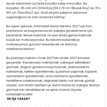
duvar takviminin üç farklı boyutta satışı mevcuttur. Bu
boyutlar; 35 x 50 cm (Orta Boy),50 x 70 cm (Büyük Boy) ve 70 x
100 cm (Dev Boy)’ dur. Ebat seçimi çalışma alanınızın
uygunluğuna ve sizin zevkinize kalmış!
Bu süper işlevsel, minimalist duvar takvimi, 2027 için tüm
planlarınızı ve başarılarınızı bir bakışta görebilmeniz için
tasarlandı. İleriye bakmak ve aynı anda geriye bakmak
büyük bir motivasyondur. Bu takvimi kullandıkça
motivasyonun gücünü hissedecek ve daha iyi
odaklanacaksınız!
Bu planlayıcı takvim Ocak 2027’ten Aralık 2027’e kadar
geçerlidir. Randevuları hatırlamak, yaklaşan etkinlikleri
görmek, doğum günlerini kaçırmamak, yıldönümlerini
hatırlamak, tatilleri işaretlemek, iş planları yapmak, toplantı
zamanlarını işaretlemek, sınav tarihlerini işaretlemek,
hedeflere odaklanmak, alışkanlık takibi, not almak günlük
olaylar, son teslim tarihleri ve daha fazlası bir bakışta. Bunları
görmek sizi rahatlatacak ve işinizi önemli ölçüde
kolaylaştıracaktır.
NE İŞE YARAR?