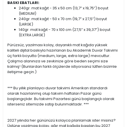
BASKI EBATLARI:
240gr. mat kağıt - 35 x 50 cm (13,7” x 19,75”) boyut
(MEDIUM)
240gr. mat kağıt - 50 x 70 cm (19,7” x 27,5”) boyut
(LARGE)
140gr. mat kağıt - 70 x 100 cm (27,5” x 39,37”) boyut
(EXTRA LARGE)
Pürüzsüz, yazılması kolay, dayanıklı mat kağıda yüksek
kaliteli dijital baskıyla hazırlanan bu Akademik Duvar Takvimi
üç farklı boyutta (medium, large, extra large) mevcuttur.
Çalışma alanınıza ve zevkinize göre beden seçimi size
kalmış! (Bunlardan farklı ölçülerde istiyorsanız lütfen bizimle
iletişime geçin.)
*** Bu yıllık planlayıcı duvar takvimi Amerikan standardı
olarak hazırlanmış olup takvim haftaları Pazar günü
başlangıçlıdır. Bu takvimi Pazartesi günü başlangıçlı olarak
isterseniz sitemizde satışı bulunmaktadır. ***
2027 yılında her gününüzü kolayca planlamak ister misiniz?
Üstüne yazılması kolay, ağır mat kağıda basılan bu 2027