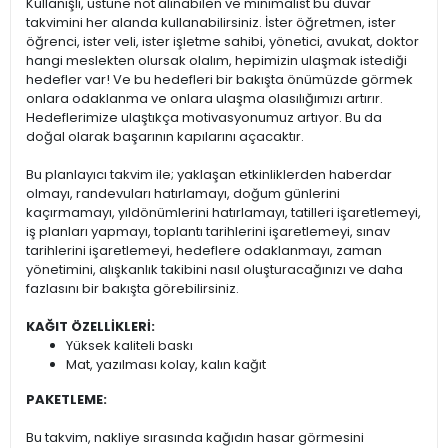
Kullanışlı, üstüne not alınabilen ve minimalist bu duvar
takvimini her alanda kullanabilirsiniz. İster öğretmen, ister
öğrenci, ister veli, ister işletme sahibi, yönetici, avukat, doktor
hangi meslekten olursak olalım, hepimizin ulaşmak istediği
hedefler var! Ve bu hedefleri bir bakışta önümüzde görmek
onlara odaklanma ve onlara ulaşma olasılığımızı artırır.
Hedeflerimize ulaştıkça motivasyonumuz artıyor. Bu da
doğal olarak başarının kapılarını açacaktır.
Bu planlayıcı takvim ile; yaklaşan etkinliklerden haberdar
olmayı, randevuları hatırlamayı, doğum günlerini
kaçırmamayı, yıldönümlerini hatırlamayı, tatilleri işaretlemeyi,
iş planları yapmayı, toplantı tarihlerini işaretlemeyi, sınav
tarihlerini işaretlemeyi, hedeflere odaklanmayı, zaman
yönetimini, alışkanlık takibini nasıl oluşturacağınızı ve daha
fazlasını bir bakışta görebilirsiniz.
KAĞIT ÖZELLİKLERİ:
Yüksek kaliteli baskı
Mat, yazılması kolay, kalın kağıt
PAKETLEME:
Bu takvim, nakliye sırasında kağıdın hasar görmesini