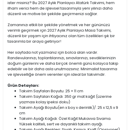
ister misiniz? Bu 2027 Aylık Planlayıcı Atatürk Takvimi, hem
ilham verici hem de işlevsel tasarımıyla yeni yılınızı daha
düzenli ve motive bir şekilde geçirmenizi sağlar.
Zamanınızı etkili bir şekilde yönetmek ve her gününüzü
verimli geçirmek için 2027 Aylık Planlayıcı Masa Takvimi,
düzenli bir yaşam için ihtiyacınız olan tüm özellikleri şık bir
tasarımla bir araya getiriyor!
Her sayfada not yazmanız için bolca alan vardır.
Randevularınızı, toplantılarınızı, sınavlarınızı, sevdiklerinizin
doğum günlerini ve daha birçok önemli günü kolayca takip
edebilir ve bir daha asla unutmazsınız. Minimalist tasarıma
ve işlevselliğe önem verenler için ideal bir takvimdir.
Ürün Detayları:
Takvim Sayfaları Boyutu: 25 × 11 cm
Takvim Sayfaları Kağıdı: 350 gr mat kağıt (üzerine
yazması kolay ipeksi doku)
Takvim Ayağı Boyutu(en x boy x derinlik)/: 25 x 12,5 x 9
cm
Takvim Ayağı Kağıdı: Özel Kağıt Mukavva Sıvama.
Yüksek kaliteli, sert ve dayanıklı takvim ayağı.
Takvim Ayağı Renkleri: Siyah, Kırmızı, Kraft (Opsiyonel)