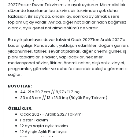
2027 Poster Duvar Takvimimizle ayak uydurun. Minimalist bir
düzende tasarlanan bu takvim, bir takvimden çok daha
fazlasıdır. Bir sayfada, önceki ay, sonraki ay olmak üzere
toplam üç ay vardır. Ayrıca, diğer not alanlarından bağımsız
olarak, aylık genel not alma bölümü de vardır.
Bu aylık planlayıcı duvar takvimi Ocak 2027’ten Aralık 2027’e
kadar çalışır. Randevular, yaklaşan etkinlikler, doğum günleri,
yıldönümleri, tatiller, seyahat planları, diğer önemli günler, iş
planı, toplantılar, sınavlar, yapılacaklar, hedefler,
motivasyonel sözler, fikirler, önemli notlar, alışkanlık izleyici,
programlar, görevler ve daha fazlasını bir bakışta görmenizi
sağlar.
BOYUTLAR:
A4: 21 x 29,7 cm // 8,27 x 11,7 inç
33 x 48 cm // 13 x 18,9 inç (Büyük Boy Takvim)
ÖZELLİKLER:
Ocak 2027 - Aralık 2027 Takvimi
Poster Takvim
12 ayrı sayfa aylık takvim
12 Ay için Aylık Planlayıcı