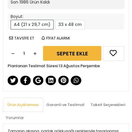
Son
1986
Ürün Kaldı
Boyut:
A4 (21 x 29,7 cm)
33 x 48 cm
TAVSİYE ET
FİYAT ALARMI
SEPETE EKLE
Planlanan Teslimat Süresi 13 Ağustos Perşembe
Ürün Açıklaması
Garanti ve Teslimat
Taksit Seçenekleri
Yorumlar
Zamanın akışına, parlak gökkuşağı renkleriyle tasarlanmış