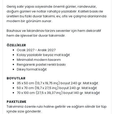
Geniş satır yapısı sayesinde önemli günler, randevular,
doğum günleri ve notlar rahatça yazılabilir. Kaliteli baskı ile
üretilen bu fiziki duvar takvimi; ev, ofis ve çalışma alanlarında
modern bir görünüm sunar.
Bauhaus ve İskandinav tarzını sevenler için hem dekoratif
hem de işlevsel bir duvar takvimidir.
ÖZELLİKLER
Ocak 2027 - Aralık 2027
Kolay yazılabilir beyaz mat kağıt
Minimalist modern tasarım
Rengarenk pastel renkli baskı
Dikey format kağıt
BOYUTLAR
35 x 50 cm (13,7 x 19,75 inç) boyut 240 gr. Mat kağıt
50 x 70 cm (19,7 x 27,5 inç) boyut 240 gr. Mat kağıt
70 x 100 cm (27,5 x 39,37 inç) boyut 140 gr. Mat kağıt
PAKETLEME
Takviminiz özenle rulo haline getirilir ve sağlam silindir bir tüp
içinde size gönderilir.